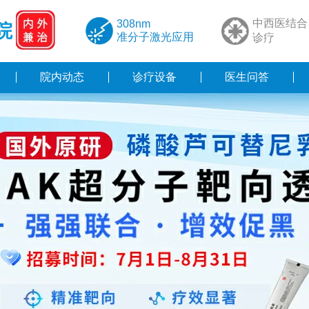
中西医结合
308nm
院
准分子激光应用
诊疗
院内动态
诊疗设备
医生问答