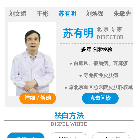
刘文斌
于彬
苏有明
刘焕强
朱敬先
北京专家
苏有明
DIRECTOR
多年临床经验
● 白癜风、银屑病、荨麻疹
● 等免疫性皮肤病
● 原北京军区总医院皮肤科权威
专家
详细了解她
点击问诊
祛白方法
DISPEL WHITE