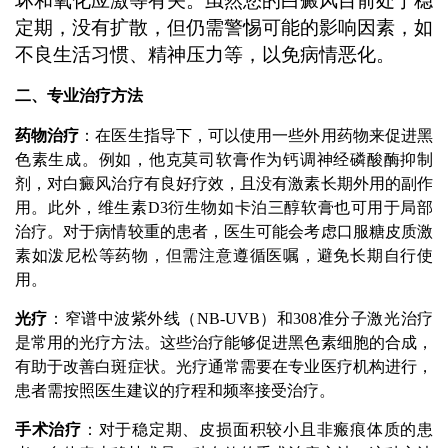
坏和氧化应激等有关。虽然您的白癜风目前处于稳
定期，没有扩散，但仍需警惕可能的影响因素，如
不良生活习惯、精神压力等，以免病情恶化。
二、专业治疗方法
药物治疗
：在医生指导下，可以使用一些外用药物来促进黑
色素生成。例如，他克莫司软膏作为钙调神经磷酸酶抑制
剂，对白癜风治疗有良好疗效，且没有激素长期外用的副作
用。此外，维生素D3衍生物如卡泊三醇软膏也可用于局部
治疗。对于病情较重的患者，医生可能会考虑口服糖皮质激
素如泼尼松等药物，但需注意遵循医嘱，避免长期自行使
用。
光疗
：窄谱中波紫外线（NB-UVB）和308准分子激光治疗
是常用的光疗方法。这些治疗能够促进黑色素细胞的合成，
有助于改善白斑症状。光疗通常需要在专业医疗机构进行，
患者需按照医生建议的疗程和频率接受治疗。
手术治疗
：对于稳定期、皮损面积较小且非瘢痕体质的患