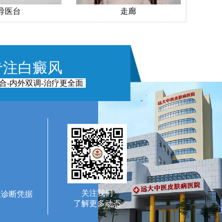
导医台
走廊
专注白癜风
合-内外双调-治疗更全面
关注我们
生诊断凭据
了解更多动态