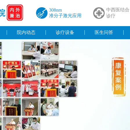
中西医结合
308nm
院
准分子激光应用
诊疗
院内动态
诊疗设备
医生问答