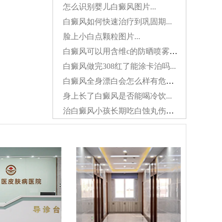
怎么识别婴儿白癜风图片...
白癜风如何快速治疗到巩固期...
脸上小白点颗粒图片...
白癜风可以用含维c的防晒喷雾吗...
白癜风做完308红了能涂卡泊吗...
白癜风全身漂白会怎么样有危害吗...
身上长了白癜风是否能喝冷饮...
治白癜风小孩长期吃白蚀丸伤肝吗...