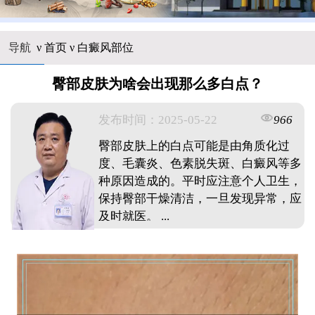
导航
ν
首页
ν
白癜风部位
臀部皮肤为啥会出现那么多白点？
发布时间：2025-05-22
966
臀部皮肤上的白点可能是由角质化过
度、毛囊炎、色素脱失斑、白癜风等多
种原因造成的。平时应注意个人卫生，
保持臀部干燥清洁，一旦发现异常，应
及时就医。 ...