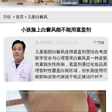
导航
ν
首页
ν
儿童白癜风
小孩脸上白癜风能不能用遮盖剂
发布时间：2025-07-19
758
儿童面部白癜风使用遮盖剂需综合考虑
医学安全与心理需求白癜风是一种皮肤
色素脱失性疾病，遮盖剂通过化妆品原
理暂时性覆盖白斑区域，但长期使用可
能影响皮肤代谢或干扰正规治疗对于儿
童患者，皮肤屏障功能尚未完全发育，
部分遮盖剂成分可能引发过敏反应或刺
激临床建议优先采取医学手段控制病情
发展，若需使用遮盖剂，应选择无刺激
性，透气性好的产品，并在医生指导下