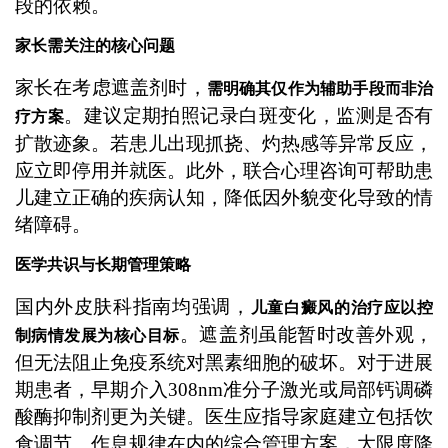
段的依赖。
家长需关注的核心问题
家长在考虑遮盖剂时，
需明确其仅作为辅助手段而非治
。建议定期拍照记录白斑变化，监测是否有
疗方案
扩散迹象。若患儿出现抓挠、灼热感等异常反应，
应立即停用并就医。此外，联合心理咨询可帮助患
儿建立正确的疾病认知，降低因外貌变化导致的情
绪障碍。
医学共识与长期管理策略
国内外皮肤科指南均强调，
儿童白癜风的治疗应以控
。遮盖剂虽能暂时改善外观，
制病情发展为核心目标
但无法阻止免疫系统对黑素细胞的破坏。对于进展
期患者，早期介入308nm准分子激光或局部钙调磷
酸酶抑制剂更为关键。医生应指导家庭建立包括饮
食调节、作息规律在内的综合管理方案，大限度降