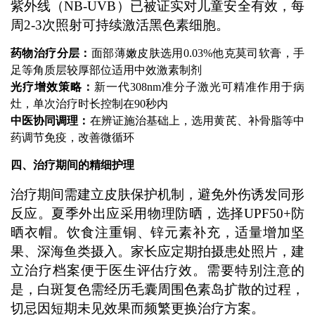
紫外线（NB-UVB）已被证实对儿童安全有效，每
周2-3次照射可持续激活黑色素细胞。
药物治疗分层：
面部薄嫩皮肤选用0.03%他克莫司软膏，手
足等角质层较厚部位适用中效激素制剂
光疗增效策略：
新一代308nm准分子激光可精准作用于病
灶，单次治疗时长控制在90秒内
中医协同调理：
在辨证施治基础上，选用黄芪、补骨脂等中
药调节免疫，改善微循环
四、治疗期间的精细护理
治疗期间需建立皮肤保护机制，避免外伤诱发同形
反应。夏季外出应采用物理防晒，选择UPF50+防
晒衣帽。饮食注重铜、锌元素补充，适量增加坚
果、深海鱼类摄入。家长应定期拍摄患处照片，建
立治疗档案便于医生评估疗效。需要特别注意的
是，白斑复色需经历毛囊周围色素岛扩散的过程，
切忌因短期未见效果而频繁更换治疗方案。