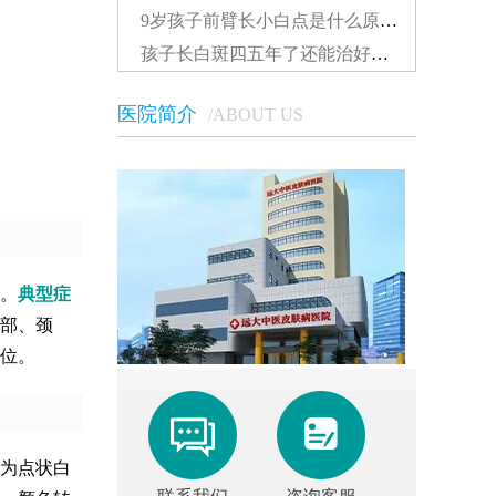
9岁孩子前臂长小白点是什么原因...
孩子长白斑四五年了还能治好吗怎么治...
医院简介
/ABOUT US
。
典型症
部、颈
位。
为点状白