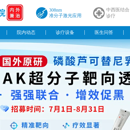
中西医结合
308nm
院
准分子激光应用
诊疗
院内动态
诊疗设备
医生问答