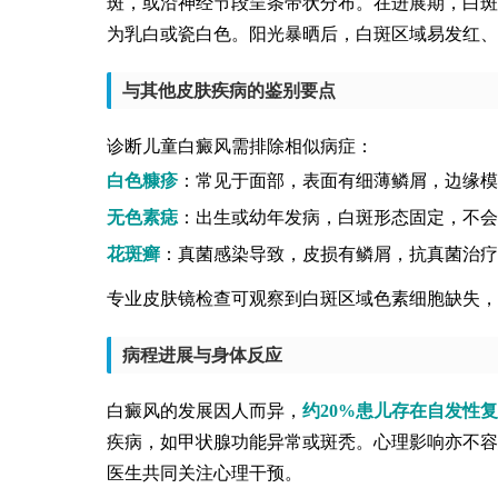
斑，或沿神经节段呈条带状分布。在进展期，白斑
为乳白或瓷白色。阳光暴晒后，白斑区域易发红、
与其他皮肤疾病的鉴别要点
诊断儿童白癜风需排除相似病症：
白色糠疹
：常见于面部，表面有细薄鳞屑，边缘模
无色素痣
：出生或幼年发病，白斑形态固定，不会
花斑癣
：真菌感染导致，皮损有鳞屑，抗真菌治疗
专业皮肤镜检查可观察到白斑区域色素细胞缺失，
病程进展与身体反应
白癜风的发展因人而异，
约20%患儿存在自发性
疾病，如甲状腺功能异常或斑秃。心理影响亦不容
医生共同关注心理干预。