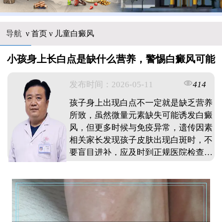
导航
ν
首页
ν
儿童白癜风
小孩身上长白点是缺什么营养，警惕白癜风可能
发布时间：2026-05-11
414
孩子身上出现白点不一定就是缺乏营养
所致，虽然微量元素缺失可能诱发白癜
风，但更多时候与免疫异常，遗传因素
相关家长发现孩子皮肤出现白斑时，不
要盲目进补，应及时到正规医院检查确
诊，明确是单纯的营养缺乏还是白癜风
等皮肤疾病，针对性处理才能有效改善
症状。 ...