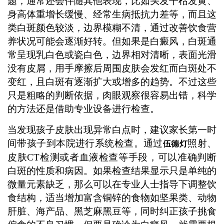
题，通常还会伴随其他表现，比如头发干枯发黄、
身高体重增长缓慢、经常生病抵抗力差等，而且这
类白斑颜色较淡，边界模糊不清，通过改善饮食营
养状况可能会逐渐好转。但如果是白癜风，白斑通
常呈现乳白色或瓷白色，边界相对清晰，表面光滑
没有皮屑，用手摩擦后周围皮肤会发红而白斑处不
变红，且白斑有逐渐扩大或增多的趋势。不过这些
只是粗略的判断依据，肉眼观察很容易出错，科学
的方法还是借助专业设备进行检查。
当发现孩子皮肤出现异常白点时，建议家长第一时
间带孩子到本院进行系统检查。通过
照射、
伍德灯
皮肤CT检测或者血液检查等手段，可以准确判断
白斑的性质和病因。如果检查结果显示只是单纯的
微量元素缺乏，那么可以在专业人士指导下调整饮
食结构，适当增加富含铜锌的食物如坚果类、动物
肝脏、海产品、黑芝麻黑豆等，同时纠正孩子挑食