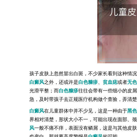
孩子皮肤上忽然冒出白斑，不少家长看到这种情况
白癜风
之外，还或许是
白色糠疹
、
贫血痣
或者
无色
光滑平整；而
白色糠疹
往往会带有一些细小的皮屑
急，及时带孩子去正规医疗机构做个查验，弄清楚
白癜风
在儿童群体中并不少见，这是一种由于
黑色
界相对清楚，形状大小不一，可能出现在面部、颈
风
一般不痛不痒，表面没有鳞屑，这是与其他皮肤
也变白，那就要高度警惕是
白癜风
的可能。