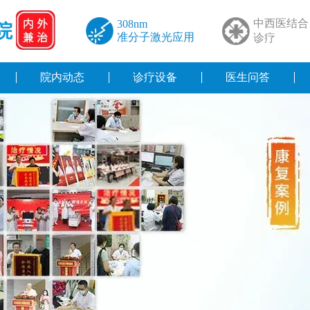
中西医结合
308nm
院
准分子激光应用
诊疗
院内动态
诊疗设备
医生问答