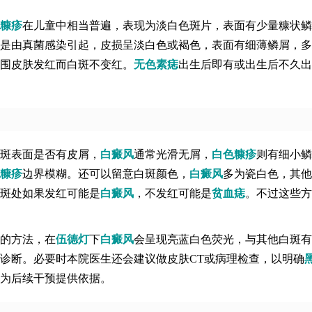
糠疹
在儿童中相当普遍，表现为淡白色斑片，表面有少量糠状鳞
是由真菌感染引起，皮损呈淡白色或褐色，表面有细薄鳞屑，多
围皮肤发红而白斑不变红。
无色素痣
出生后即有或出生后不久出
斑表面是否有皮屑，
白癜风
通常光滑无屑，
白色糠疹
则有细小鳞
糠疹
边界模糊。还可以留意白斑颜色，
白癜风
多为瓷白色，其他
斑处如果发红可能是
白癜风
，不发红可能是
贫血痣
。不过这些方
的方法，在
伍德灯
下
白癜风
会呈现亮蓝白色荧光，与其他白斑有
诊断。必要时本院医生还会建议做皮肤CT或病理检查，以明确
为后续干预提供依据。