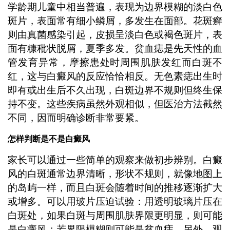
学龄期儿童中相当普遍，表现为边界模糊的淡白色
斑片，表面常有细小鳞屑，多发生在面部。花斑癣
则由真菌感染引起，皮损呈淡白色或褐色斑片，表
面有糠秕状脱屑，夏季多发。贫血痣是先天性的血
管发育异常，摩擦患处时周围肌肤发红而白斑不
红，这与白癜风的反应恰恰相反。无色素痣出生时
即有或出生后不久出现，白斑边界不规则但终生保
持不变。这些疾病虽然外观相似，但医治方法截然
不同，因而明确诊断非常要紧。
怎样判断是不是白癜风
家长可以通过一些简单的观察来做初步辨别。白癜
风的白斑通常边界清晰，形状不规则，就像地图上
的岛屿一样，而且白斑会随着时间的推移逐渐扩大
或增多。可以用玻片压迫试验：用透明玻璃片压在
白斑处，如果白斑与周围肌肤界限更明显，则可能
是白癜风；若界限模糊则可能是贫血痣。另外，观