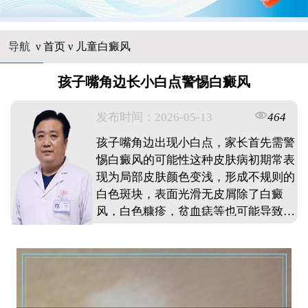
导航
ν
首页
ν
儿童白癜风
孩子嘴角边长小白点警惕白癜风
发布时间：2026-05-13
464
孩子嘴角边出现小白点，家长首先需警
惕白癜风的可能性这种皮肤病初期常表
现为局部皮肤颜色变浅，形成不规则的
白色斑块，表面光滑无皮屑除了白癜
风，白色糠疹，贫血痣等也可能导致类
似症状建议家长仔细观察白点是否逐渐
扩大，边界是否清晰，以及孩子是否有
其他不适若白点持续存在或扩散，应及
时带孩子到专业医疗机构进行检查，通
过伍德灯等检测手段明确诊断早期发