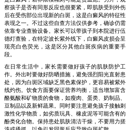
察孩子是否有同形反应也很要紧，即肌肤受到外伤
后在受伤部位出现新的白斑，这是白癜风的特征性
表现之一。不过这些自查方法仅供参考，确诊仍需
依靠专业查验设备。家长可以带孩子到本院进行伍
德灯查验，在特定波长紫外线下，白癜风皮损会呈
现亮白色荧光，这是区分其他白斑疾病的重要手
段。
在日常生活中，家长需要做好孩子的肌肤防护工
作。外出时要做好防晒措施，避免强烈阳光直射患
处，因为白斑区域缺乏黑色素保护，更容易被紫外
线灼伤。饮食方面要保证营养均衡，适当增加富含
酪氨酸和矿物质的食物，如瘦肉、蛋类、奶制品、
豆制品以及新鲜蔬果。同时要注意避免孩子接触刺
激性化学物质，如劣质玩具、橡皮泥等可能含有的
酚类化合物。保持患处肌肤清洁干燥，不要用力搓
洗或搔抓，以免引发同形反应导致白斑扩散。