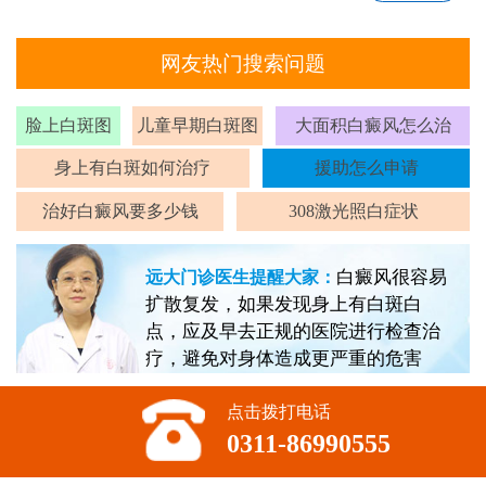
网友热门搜索问题
脸上白斑图
儿童早期白斑图
大面积白癜风怎么治
身上有白斑如何治疗
援助怎么申请
治好白癜风要多少钱
308激光照白症状
白癜风很容易
远大门诊医生提醒大家：
扩散复发，如果发现身上有白斑白
点，应及早去正规的医院进行检查治
疗，避免对身体造成更严重的危害
点击拨打电话
0311-86990555