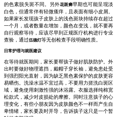
的色素脱失斑不同。另外
早期也可能呈现淡
花斑癣
白色，但通常伴有轻微瘙痒，且表面有细小皮屑。
如果家长发现孩子皮肤上的浅色斑块持续存在超过
一个月，或者数量在增加，颜色在变浅，就不要再
自行观察等待，应该尽早到正规医疗机构进行专业
查验，通过
等无创检查手段明确性质。
伍德灯
日常护理与就医建议
在等待就医期间，家长要帮孩子做好肌肤防护。外
出时要做好物理遮挡，戴帽子穿长袖，避免患处受
到强烈阳光直射，因为缺乏黑色素保护的皮肤更容
易晒伤。洗澡水温不宜过高，不要用力搓洗白斑区
域，避免使用刺激性强的沐浴露。衣服选择纯棉宽
松款式，减少对皮损处的摩擦。同时注意孩子的心
理变化，有些小朋友因为皮肤颜色不一样而产生自
卑情绪，家长要及时开导，告诉孩子这只是一个暂