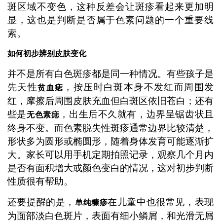
斑区域不变色，这种反差会让斑疹看起来更加明
显，这也是判断是否属于色素问题的一个重要线
索。
如何初步辨别皮肤变化
并不是所有白色斑疹都是同一种情况。有些孩子是
先天性
，按压时白斑本身不发红而周围发
贫血痣
红，摩擦后周围皮肤充血但白斑区依旧苍白；还有
些是
，出生后不久就有，边界呈锯齿状且
无色素痣
终身不变。而色素脱失性斑疹通常边界比较清楚，
形状多为圆形或椭圆形，随着身体发育可能逐渐扩
大。家长可以用手机定期拍照记录，观察几个月内
是否有面积增大或颜色变白的情况，这对初步判断
性质很有帮助。
还要提醒的是，
在儿童中也很常见，表现
单纯糠疹
为面部淡白色斑片，表面有细小鳞屑，和光滑无屑