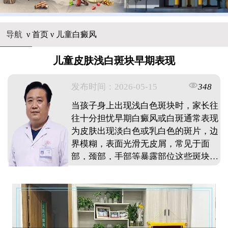
导航
ν
首页
ν
儿童白癜风
儿童皮肤浅白斑块早期表现
发布时间：2026-05-15
348
当孩子身上出现浅白色斑块时，家长往
往十分担忧早期白癜风或白斑通常表现
为皮肤出现淡白色或乳白色的斑片，边
界模糊，表面光滑无皮屑，常见于面
部，颈部，手部等暴露部位这些斑块初
期面积较小，多为指甲盖或钱币大小，
不痛不痒，容易被忽视随着病情发展，
颜色可能逐渐变白，边界变得清晰发现
此类症状应及时到正规医疗机构检查，
通过专业设备确诊，早期干预效果较好