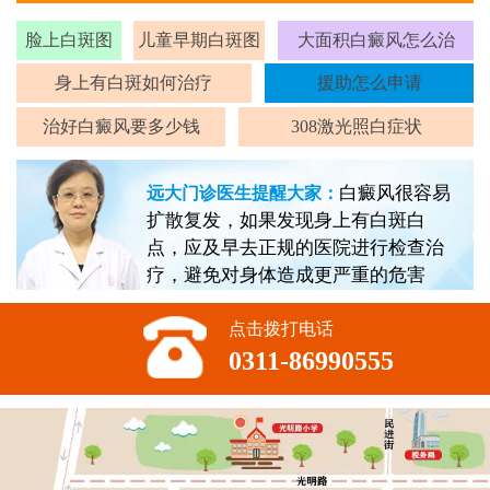
脸上白斑图
儿童早期白斑图
大面积白癜风怎么治
身上有白斑如何治疗
援助怎么申请
治好白癜风要多少钱
308激光照白症状
白癜风很容易
远大门诊医生提醒大家：
扩散复发，如果发现身上有白斑白
点，应及早去正规的医院进行检查治
疗，避免对身体造成更严重的危害
点击拨打电话
0311-86990555