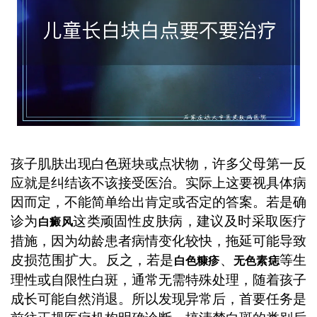
目用药或放任不管。 ...
孩子肌肤出现白色斑块或点状物，许多父母第一反
应就是纠结该不该接受医治。实际上这要视具体病
因而定，不能简单给出肯定或否定的答案。若是确
诊为
这类顽固性皮肤病，建议及时采取医疗
白癜风
措施，因为幼龄患者病情变化较快，拖延可能导致
皮损范围扩大。反之，若是
、
等生
白色糠疹
无色素痣
理性或自限性白斑，通常无需特殊处理，随着孩子
成长可能自然消退。所以发现异常后，首要任务是