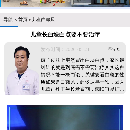
导航
ν
首页
ν
儿童白癜风
儿童长白块白点要不要治疗
发布时间：2026-05-21
345
孩子皮肤上突然冒出白块白点，家长最
纠结的就是到底需不需要治疗其实这种
情况不能一概而论，关键要看白斑的性
质如果是白癜风，建议尽早干预，因为
儿童正处于生长发育期，病情容易扩
散，早期治疗能更好控制发展但如果是
单纯糠疹或贫血痣这类良性白斑，通常
不需要特殊治疗，做好日常护理即可发
现孩子皮肤异常，建议先找专业医生确
诊类型，再决定后续处理方案，切忌盲