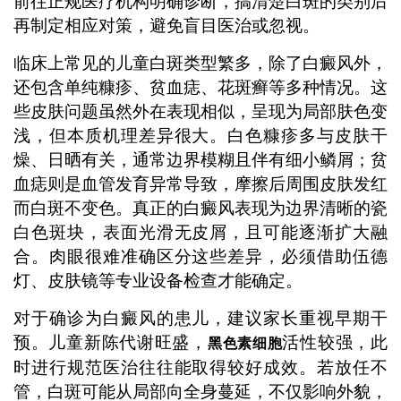
前往正规医疗机构明确诊断，搞清楚白斑的类别后
再制定相应对策，避免盲目医治或忽视。
临床上常见的儿童白斑类型繁多，除了白癜风外，
还包含单纯糠疹、贫血痣、花斑癣等多种情况。这
些皮肤问题虽然外在表现相似，呈现为局部肤色变
浅，但本质机理差异很大。白色糠疹多与皮肤干
燥、日晒有关，通常边界模糊且伴有细小鳞屑；贫
血痣则是血管发育异常导致，摩擦后周围皮肤发红
而白斑不变色。真正的白癜风表现为边界清晰的瓷
白色斑块，表面光滑无皮屑，且可能逐渐扩大融
合。肉眼很难准确区分这些差异，必须借助伍德
灯、皮肤镜等专业设备检查才能确定。
对于确诊为白癜风的患儿，建议家长重视早期干
预。儿童新陈代谢旺盛，
活性较强，此
黑色素细胞
时进行规范医治往往能取得较好成效。若放任不
管，白斑可能从局部向全身蔓延，不仅影响外貌，