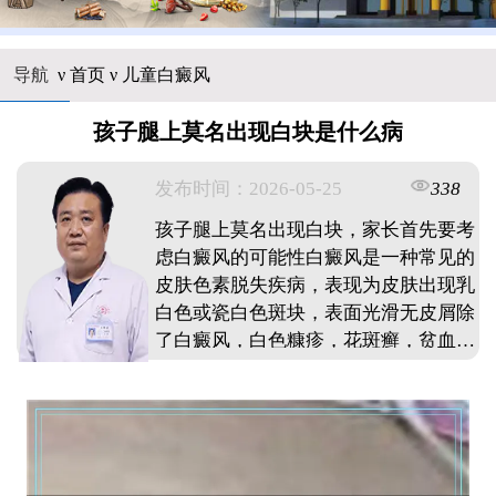
导航
ν
首页
ν
儿童白癜风
孩子腿上莫名出现白块是什么病
发布时间：2026-05-25
338
孩子腿上莫名出现白块，家长首先要考
虑白癜风的可能性白癜风是一种常见的
皮肤色素脱失疾病，表现为皮肤出现乳
白色或瓷白色斑块，表面光滑无皮屑除
了白癜风，白色糠疹，花斑癣，贫血痣
等也可能导致腿部出现白斑建议家长仔
细观察白斑特征，如边界是否清晰，有
无扩散趋势等发现异常应及时带孩子到
正规医院皮肤科检查，通过伍德灯等专
业设备确诊早期发现早期干预，对控制