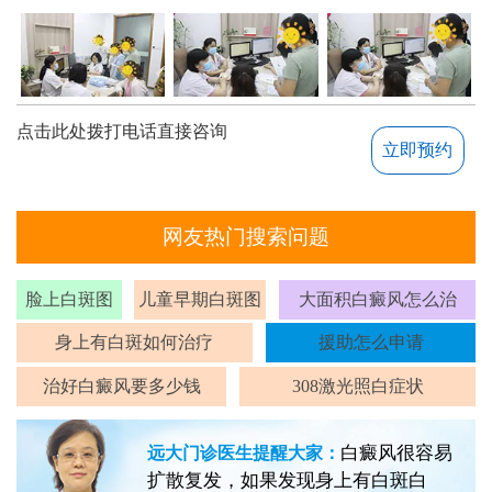
点击此处拨打电话直接咨询
立即预约
网友热门搜索问题
脸上白斑图
儿童早期白斑图
大面积白癜风怎么治
身上有白斑如何治疗
援助怎么申请
治好白癜风要多少钱
308激光照白症状
白癜风很容易
远大门诊医生提醒大家：
扩散复发，如果发现身上有白斑白