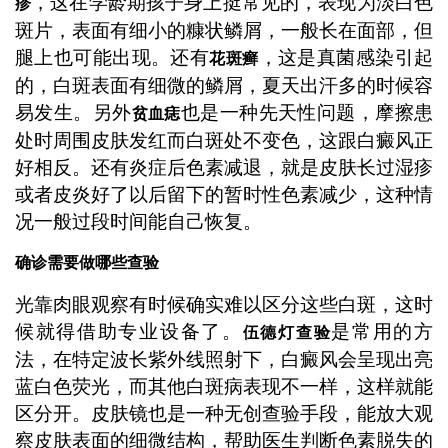
，这在学龄期孩子身上挺常见的，表现为淡白色
疹
斑片，表面有细小的糠状鳞屑，一般长在面部，但
腿上也可能出现。还有
，这是真菌感染引起
花斑癣
的，白斑表面有细微的鳞屑，夏天出汗多的时候容
易发生。另外
也是一种先天性问题，摩擦患
贫血痣
处时周围皮肤发红而白斑处不变色，这跟白癜风正
好相反。还有炎症后色素减退，就是皮肤长过湿疹
或者皮炎好了以后留下的暂时性色素减少，这种情
况一般过段时间能自己恢复。
确诊需要做哪些查验
光靠肉眼观察有时候确实难以区分这些白斑，这时
候就得借助专业设备了。
是常用的方
伍德灯查验
法，在特定波长紫外线照射下，白癜风会呈现出亮
蓝白色荧光，而其他白斑病表现不一样，这样就能
区分开。皮肤镜也是一种无创查验手段，能放大观
察皮肤表面的细微结构，帮助医生判断色素脱失的