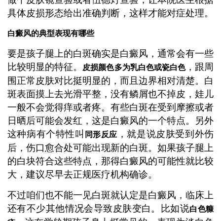
具体皮损形态给出准确判断，这样才能对症处理。
白癜风的典型表现有哪些
要是孩子腿上的白斑确实是白癜风，通常会有一些
比较明显的特征。
，跟周
皮损颜色多为乳白色或瓷白色
围正常皮肤对比挺明显的，而且边界相对清楚。白
斑表面摸上去光滑平整，没有鳞屑也不掉皮，娃儿
一般不会觉得痒或者疼。有些白斑在受到摩擦或者
日晒后可能会发红，这是白癜风的一个特点。另外
这种病有个特性叫
，就是说皮肤受到外伤
同形反应
后，伤口愈合处可能出现新的白斑。如果孩子腿上
的白块符合这些特点，那得白癜风的可能性就比较
大，建议尽早去正规医疗机构确诊。
不过咱们也不能一见白斑就认定是白癜风，临床上
还有不少其他情况会导致皮肤变白。比如说
白色糠