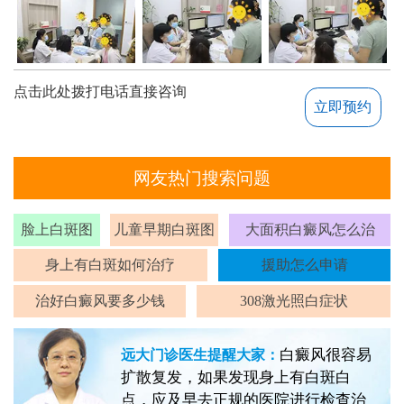
点击此处拨打电话直接咨询
立即预约
网友热门搜索问题
脸上白斑图
儿童早期白斑图
大面积白癜风怎么治
身上有白斑如何治疗
援助怎么申请
治好白癜风要多少钱
308激光照白症状
白癜风很容易
远大门诊医生提醒大家：
扩散复发，如果发现身上有白斑白
点，应及早去正规的医院进行检查治