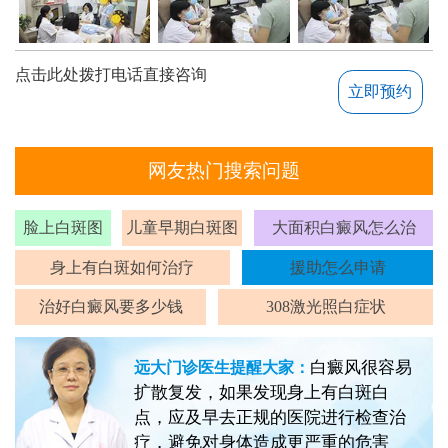
点击此处拨打电话直接咨询
立即预约
网友热门搜索问题
脸上白斑图
儿童早期白斑图
大面积白癜风怎么治
身上有白斑如何治疗
援助怎么申请
治好白癜风要多少钱
308激光照白症状
白癜风很容易
远大门诊医生提醒大家：
扩散复发，如果发现身上有白斑白
点，应及早去正规的医院进行检查治
疗，避免对身体造成更严重的危害