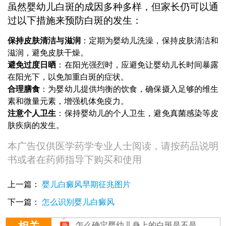
虽然婴幼儿白斑的成因多种多样，但家长仍可以通
过以下措施来预防白斑的发生：
保持皮肤清洁与滋润
：定期为婴幼儿洗澡，保持皮肤清洁和
滋润，避免皮肤干燥。
避免过度日晒
：在阳光强烈时，应避免让婴幼儿长时间暴露
在阳光下，以免加重白斑的症状。
合理膳食
：为婴幼儿提供均衡的饮食，确保摄入足够的维生
素和微量元素，增强机体免疫力。
注意个人卫生
：保持婴幼儿的个人卫生，避免真菌感染等皮
肤疾病的发生。
本广告仅供医学药学专业人士阅读，请按药品说明
书或者在药师指导下购买和使用
婴幼儿身上白斑可以不治疗吗
上一篇：
婴儿白癜风早期征兆图片
婴幼儿身上出现白块是怎么回事
下一篇：
怎么识别婴儿白癜风
婴幼儿身上有小白点正常吗
怎么确定婴幼儿身上的白斑是不是白癜风
婴幼儿身上长白点怎么判断是不是白癜风