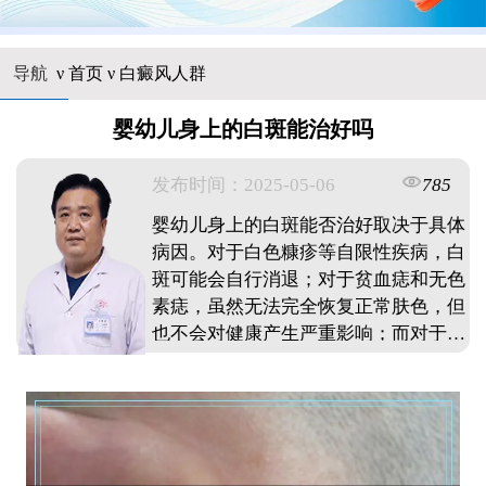
导航
ν
首页
ν
白癜风人群
婴幼儿身上的白斑能治好吗
发布时间：2025-05-06
785
婴幼儿身上的白斑能否治好取决于具体
病因。对于白色糠疹等自限性疾病，白
斑可能会自行消退；对于贫血痣和无色
素痣，虽然无法完全恢复正常肤色，但
也不会对健康产生严重影响；而对于白
癜风等复杂疾病，早期积极治疗有治愈
的可能。家长应严格遵医嘱进行护理和
用药，并密切观察白斑的变化。 ...