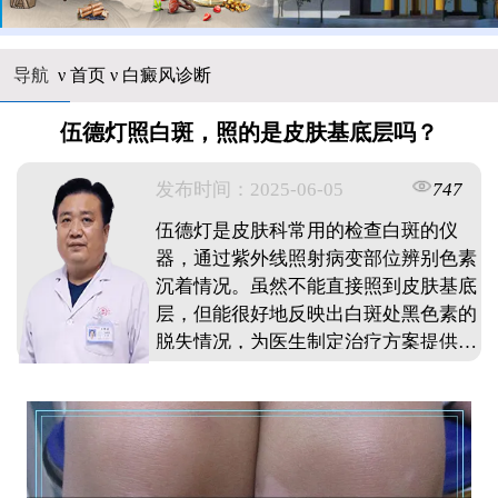
导航
ν
首页
ν
白癜风诊断
伍德灯照白斑，照的是皮肤基底层吗？
发布时间：2025-06-05
747
伍德灯是皮肤科常用的检查白斑的仪
器，通过紫外线照射病变部位辨别色素
沉着情况。虽然不能直接照到皮肤基底
层，但能很好地反映出白斑处黑色素的
脱失情况，为医生制定治疗方案提供依
据。同时，伍德灯检查也有一定局限
性，需要结合其他检查手段全面了解白
斑情况。 ...