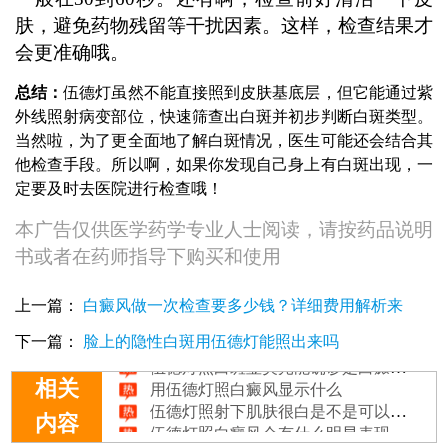
肤，避免药物残留等干扰因素。这样，检查结果才
会更准确哦。
总结：
伍德灯虽然不能直接照到皮肤基底层，但它能通过紫
外线照射病变部位，快速筛查出白斑并初步判断白斑类型。
当然啦，为了更全面地了解白斑情况，医生可能还会结合其
他检查手段。所以啊，如果你发现自己身上有白斑出现，一
定要及时去医院进行检查哦！
本广告仅供医学药学专业人士阅读，请按药品说明
书或者在药师指导下购买和使用
上一篇：
白癜风做一次检查要多少钱？详细费用解析来
伍德灯照白斑显示蓝白色是什么
啦！
下一篇：
脸上的隐性白斑用伍德灯能照出来吗
伍德灯照白斑显荧光能确诊是白癜风吗
用伍德灯照白癜风显示什么
相关
伍德灯照射下肌肤很白是不是可以确诊白癜风?
伍德灯照白癜风会有什么明显表现
内容