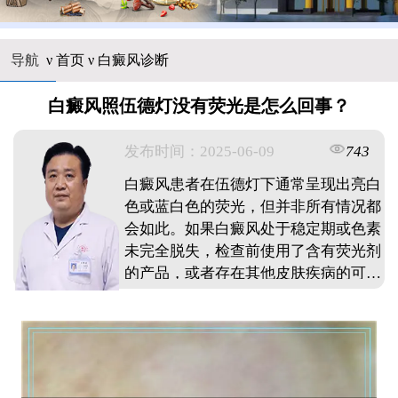
导航
ν
首页
ν
白癜风诊断
白癜风照伍德灯没有荧光是怎么回事？
发布时间：2025-06-09
743
白癜风患者在伍德灯下通常呈现出亮白
色或蓝白色的荧光，但并非所有情况都
会如此。如果白癜风处于稳定期或色素
未完全脱失，检查前使用了含有荧光剂
的产品，或者存在其他皮肤疾病的可能
性，都可能导致伍德灯检查没有荧光反
应。面对这种情况，患者应咨询专业医
生，结合其他检查结果进行综合判断，
并积极配合治疗。 ...