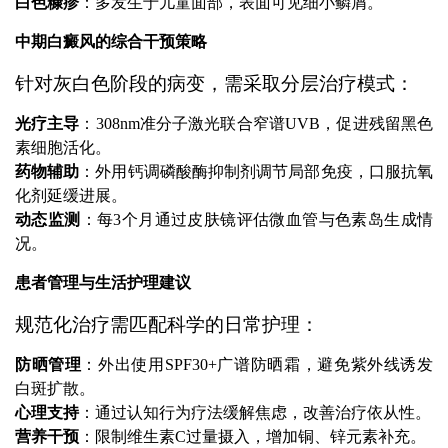
白色糠疹
：多发生于儿童面部，表面可见细小鳞屑。
中期白癜风的综合干预策略
针对灰白色阶段的病变，需采取分层治疗模式：
光疗主导
：308nm准分子激光联合窄谱UVB，促进残留黑色
素细胞活化。
药物辅助
：外用钙调磷酸酶抑制剂调节局部免疫，口服抗氧
化剂延缓进展。
动态监测
：每3个月通过皮肤镜评估微血管与色素岛生成情
况。
患者管理与生活护理建议
规范化治疗需匹配科学的日常护理：
防晒管理
：外出使用SPF30+广谱防晒霜，避免紫外线诱发
白斑扩散。
心理支持
：通过认知行为疗法缓解焦虑，改善治疗依从性。
营养干预
：限制维生素C过量摄入，增加铜、锌元素补充。