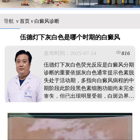
导航
ν
首页
ν
白癜风诊断
伍德灯下灰白色是哪个时期的白癜风
发布时间：2025-07-24
816
伍德灯下灰白色荧光反应是白癜风分期
诊断的重要依据灰白色通常提示色素脱
失处于活动期，多指向白癜风病程的中
期阶段此阶段黑色素细胞功能尚未完全
丧失，但已出现明显受损，白斑边界逐
渐清晰且存在扩散趋势需结合皮肤镜，
组织病理学等检查综合评估，以排除白
色糠疹，炎症后色素减退等类似病症及
时干预可有效控制病情进展，改善预
后。 ...