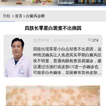
导航
ν
首页
ν
白癜风诊断
四肢长零星白斑查不出病因
发布时间：2026-05-11
374
四肢出现零星小白点却查不出原因，这
种情况确实让人焦虑其实早期白癜风症
状不明显，普通肉眼检查容易漏诊，建
议通过伍德灯或皮肤CT进一步确诊也
可能是白色糠疹，花斑癣等其他皮肤问
题发现白斑别慌张，及时到正规医院做
专业检查，避免盲目治疗平时注意防
晒，保持皮肤清洁，观察白斑变化情
况，必要时在线咨询专业医生获取针对
性建议。 ...