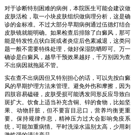
对于诊断特别困难的病例，本院医生可能会建议做
皮肤活检，取一小块皮肤组织做病理分析，这是确
诊的金标准。不过大部分早期病例通过伍德灯结合
皮肤镜就能明确。如果检查后排除了白癜风，那可
能是特发性点状白斑或者炎症后色素减退，这类问
题一般不需要特殊处理，做好保湿防晒即可。万一
确诊是白癜风，越早干预效果越好，千万别因为查
不出病因就拖延不管。
实在查不出病因但又特别担心的话，可以先按白癜
风的早期护理方法来管理。避免外伤和摩擦，因为
四肢容易磕碰，皮肤受损可能诱发同形反应导致白
斑扩大。饮食上适当补充含铜、锌的食物，比如坚
果、动物肝脏，但不要盲目忌口，营养均衡更重
要。保持规律作息，精神压力过大会影响免疫系
统，可能加重病情。平时洗澡水温别太高，少用刺
激性强的清洁产品。