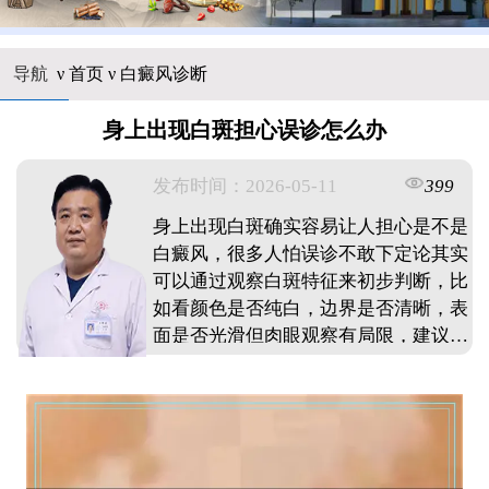
导航
ν
首页
ν
白癜风诊断
身上出现白斑担心误诊怎么办
发布时间：2026-05-11
399
身上出现白斑确实容易让人担心是不是
白癜风，很多人怕误诊不敢下定论其实
可以通过观察白斑特征来初步判断，比
如看颜色是否纯白，边界是否清晰，表
面是否光滑但肉眼观察有局限，建议及
时到正规医疗机构做专业检查，比如伍
德灯或皮肤镜检查，这些方法能准确区
分白癜风和其他白斑病早发现早明确诊
断，才能避免盲目担忧，也能为后续处
理争取时间。 ...