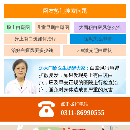
网友热门搜索问题
脸上白斑图
儿童早期白斑图
大面积白癜风怎么治
身上有白斑如何治疗
援助怎么申请
治好白癜风要多少钱
308激光照白症状
白癜风很容易
远大门诊医生提醒大家：
扩散复发，如果发现身上有白斑白
点，应及早去正规的医院进行检查治
疗，避免对身体造成更严重的危害
点击拨打电话
0311-86990555