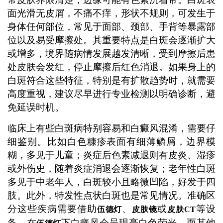
面光滑无皮屑，不痛不痒，形状不规则，可发生于
身体任何部位，常见于面部、颈部、手背等暴露部
位以及易受摩擦处。其重要特点是白斑会逐渐扩大
或增多，境界随病情发展越发清晰，受到摩擦后患
处皮肤会发红，停止摩擦后红色消退。如果身上的
白斑符合这些特征，特别是有扩散趋势时，就需要
高度重视，建议尽早进行专业检测以明确诊断，避
免延误时机。
临床上有些白斑病特别容易和白癜风混淆，需要仔
细鉴别。比如白色糠疹表面有细薄鳞屑，边界模
糊，多见于儿童；炎症后色素减退则有皮炎、湿疹
或外伤史，随着炎症消退会逐渐恢复；老年性白斑
多见于中老年人，白斑较小且略微凹陷，好发于四
肢。此外，特发性点状白斑也是常见情况。准确区
分这些疾病需要借助
、
或
等设
伍德灯
皮肤镜
皮肤CT
备，在
下白癜风会呈现亮白色荧光，而其他