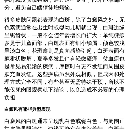
分，避免自己瞎猜徒增烦恼。
很多皮肤问题都表现为白斑，除了白癜风之外，无
色素痣通常在出生时或婴幼儿期就出现，白斑边缘
呈锯齿状，一般不会随年龄增长而扩大；单纯糠疹
多见于儿童面部，白斑表面有细小鳞屑，颜色较浅
呈淡白色；花斑癣则是真菌感染引起，白斑表面有
糠秕状脱屑，夏季多发且伴有轻微瘙痒。贫血痣也
是常见易混淆的疾病，摩擦时白斑不发红而周围皮
肤充血发红。这些疾病虽然外观相似，但成因和处
理方式完全不同，有些甚至无需特殊干预，所以不
能仅凭肉眼观察就下结论，以免造成不必要的心理
负担。
白癜风有哪些典型表现
白癜风的白斑通常呈现乳白色或瓷白色，与周围正
常皮肤界限清楚，边缘可能有色素沉着带。白斑表