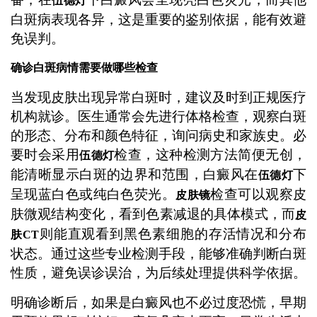
伍德灯
白斑病表现各异，这是重要的鉴别依据，能有效避
免误判。
确诊白斑病情需要做哪些检查
当发现皮肤出现异常白斑时，建议及时到正规医疗
机构就诊。医生通常会先进行体格检查，观察白斑
的形态、分布和颜色特征，询问病史和家族史。必
要时会采用
检查，这种检测方法简便无创，
伍德灯
能清晰显示白斑的边界和范围，白癜风在
下
伍德灯
呈现蓝白色或纯白色荧光。
检查可以观察皮
皮肤镜
肤微观结构变化，看到色素减退的具体模式，而
皮
则能直观看到黑色素细胞的存活情况和分布
肤CT
状态。通过这些专业检测手段，能够准确判断白斑
性质，避免误诊误治，为后续处理提供科学依据。
明确诊断后，如果是白癜风也不必过度恐慌，早期