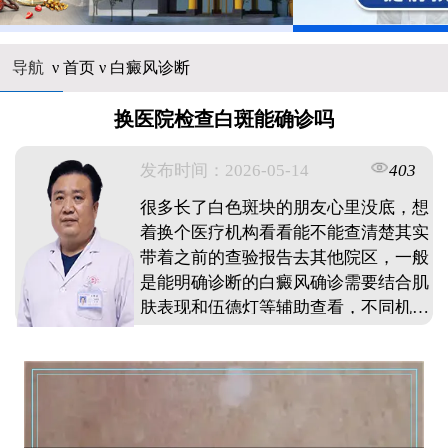
导航
ν
首页
ν
白癜风诊断
换医院检查白斑能确诊吗
发布时间：2026-05-14
403
很多长了白色斑块的朋友心里没底，想
着换个医疗机构看看能不能查清楚其实
带着之前的查验报告去其他院区，一般
是能明确诊断的白癜风确诊需要结合肌
肤表现和伍德灯等辅助查看，不同机构
设备可能有些差别建议把以前的病历资
料都带上，避免重复做检查花冤枉钱色
素脱失类疾病有时候需要观察一段时间
才能最终确定，必要时可以定期复诊查
看变化情况。 ...