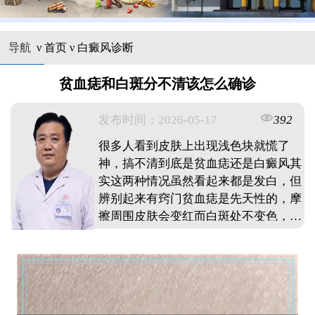
导航
ν
首页
ν
白癜风诊断
贫血痣和白斑分不清该怎么确诊
发布时间：2026-05-17
392
很多人看到皮肤上出现浅色块就慌了
神，搞不清到底是贫血痣还是白癜风其
实这两种情况虽然看起来都是发白，但
辨别起来有窍门贫血痣是先天性的，摩
擦周围皮肤会变红而白斑处不变色，且
边缘不规则；白癜风则是后天出现的，
表面光滑无皮屑，边界清楚，摩擦后会
发红想准确区分，可以用玻片压诊或者
伍德灯检查，前者在灯下会显示不同荧
光反应如果自己拿不准，建议尽早到正