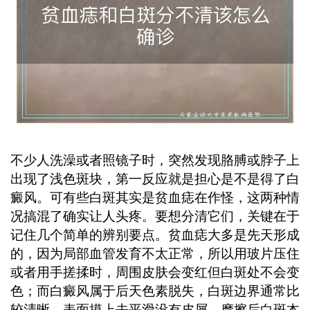
规医院皮肤科做个专项检查，通过专业
仪器检测才能明确诊断，千万别自己瞎
猜耽误时间。 ...
不少人洗澡或者照镜子时，突然发现胳膊或脖子上
出现了浅色斑块，第一反应就是担心是不是得了白
癜风。可有些白斑其实是贫血痣在作怪，这两种情
况搞混了确实让人头疼。要想分清它们，关键在于
记住几个简单的辨别要点。贫血痣大多是先天形成
的，因为局部血管发育不太正常，所以用玻片压住
或者用手搓揉时，周围皮肤会变红但白斑处不会变
色；而白癜风属于后天色素脱失，白斑边界通常比
较清晰，表面摸上去平滑没有皮屑，摩擦后白斑本