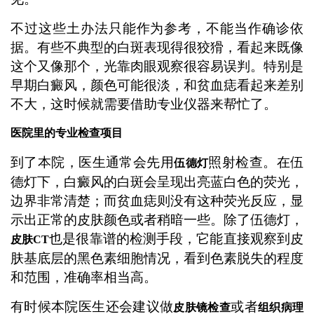
不过这些土办法只能作为参考，不能当作确诊依
据。有些不典型的白斑表现得很狡猾，看起来既像
这个又像那个，光靠肉眼观察很容易误判。特别是
早期白癜风，颜色可能很淡，和贫血痣看起来差别
不大，这时候就需要借助专业仪器来帮忙了。
医院里的专业检查项目
到了本院，医生通常会先用
照射检查。在伍
伍德灯
德灯下，白癜风的白斑会呈现出亮蓝白色的荧光，
边界非常清楚；而贫血痣则没有这种荧光反应，显
示出正常的皮肤颜色或者稍暗一些。除了伍德灯，
也是很靠谱的检测手段，它能直接观察到皮
皮肤CT
肤基底层的黑色素细胞情况，看到色素脱失的程度
和范围，准确率相当高。
有时候本院医生还会建议做
或者
皮肤镜检查
组织病理