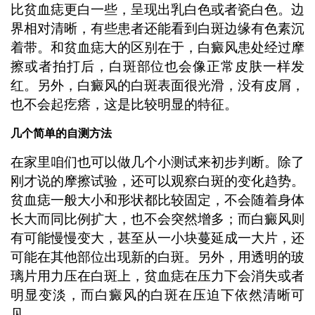
比贫血痣更白一些，呈现出乳白色或者瓷白色。边
界相对清晰，有些患者还能看到白斑边缘有色素沉
着带。和贫血痣大的区别在于，白癜风患处经过摩
擦或者拍打后，白斑部位也会像正常皮肤一样发
红。另外，白癜风的白斑表面很光滑，没有皮屑，
也不会起疙瘩，这是比较明显的特征。
几个简单的自测方法
在家里咱们也可以做几个小测试来初步判断。除了
刚才说的摩擦试验，还可以观察白斑的变化趋势。
贫血痣一般大小和形状都比较固定，不会随着身体
长大而同比例扩大，也不会突然增多；而白癜风则
有可能慢慢变大，甚至从一小块蔓延成一大片，还
可能在其他部位出现新的白斑。另外，用透明的玻
璃片用力压在白斑上，贫血痣在压力下会消失或者
明显变淡，而白癜风的白斑在压迫下依然清晰可
见。