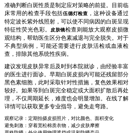
准确判断白斑性质是制定应对策略的前提。目前临
床常用的检查手段包括
，这种设备通过
伍德灯检查
特定波长紫外线照射，可以使不同病因的白斑呈现
特征性荧光色彩。
检查则能放大观察皮损微
皮肤镜
观结构，帮助医生区分色素减退与完全脱失。对于
不典型病例，可能还需要进行皮肤活检或血液检
查，排除其他系统性疾病。
建议发现皮肤异常后及时到本院就诊，由经验丰富
的医生进行面诊。早期白斑皮损内可能还残留部分
黑色素细胞，此时采取针对性措施，复色效果相对
较好。如果等到白斑完全稳定或大面积扩散后再处
理，不仅周期延长，难度也会明显增加。在线了解
详情可以获取更多专业指导，避免走弯路。
观察记录：定期拍摄皮损照片，对比颜色、面积变化
避免刺激：穿着宽松棉质衣物，减少皮肤摩擦
严格防晒：外出使用物理遮挡或温和防晒产品