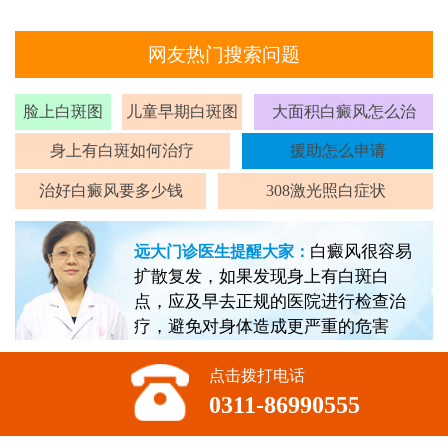
网友热门搜索问题
脸上白斑图
儿童早期白斑图
大面积白癜风怎么治
身上有白斑如何治疗
援助怎么申请
治好白癜风要多少钱
308激光照白症状
白癜风很容易
远大门诊医生提醒大家：
扩散复发，如果发现身上有白斑白
点，应及早去正规的医院进行检查治
疗，避免对身体造成更严重的危害
点击拨打电话
0311-86990555