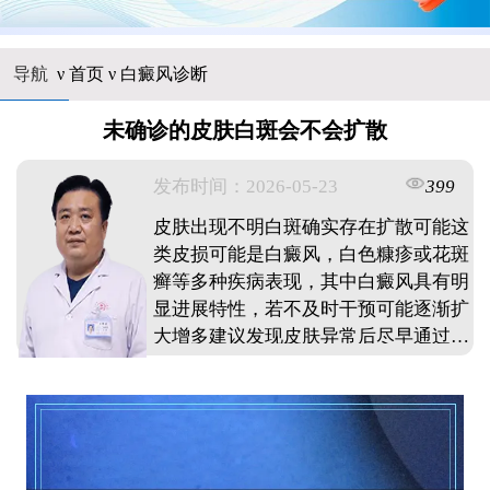
导航
ν
首页
ν
白癜风诊断
未确诊的皮肤白斑会不会扩散
发布时间：2026-05-23
399
皮肤出现不明白斑确实存在扩散可能这
类皮损可能是白癜风，白色糠疹或花斑
癣等多种疾病表现，其中白癜风具有明
显进展特性，若不及时干预可能逐渐扩
大增多建议发现皮肤异常后尽早通过伍
德灯，皮肤镜等专业检查明确性质，早
期识别有助于及时控制病情发展日常生
活中需注意避免皮肤外伤和强烈日晒，
保持规律作息和稳定情绪，这些措施都
能帮助降低白斑扩散风险。 ...