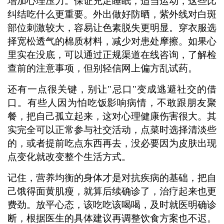
增加心理压力。保证充足睡眠，适当运动，这些比
纠结吃什么更重要。外出做好防晒，紫外线对白斑
部位刺激较大，容易让色素脱失更明显。穿衣服选
择宽松透气的棉质材料，减少对患处摩擦。如果心
里实在没底，可以通过正规渠道在线咨询，了解检
查前的注意事项，但别轻信网上偏方乱试药。
还有一点很关键，别让"忌口"变成逃避社交的借
口。有些人因为怕吃饭影响病情，不敢跟朋友聚
餐，把自己孤立起来，这对心理健康伤害很大。其
实完全可以正常参与社交活动，点菜时选择清淡些
的，或者提前吃点东西再去，没必要因为皮肤出现
点变化就改变整个生活方式。
记住，营养均衡的身体才是对抗疾病的基础，把自
己饿得面黄肌瘦，就算后续确诊了，治疗起来也更
费劲。放平心态，该吃吃该喝喝，及时就医明确诊
断，根据医生的具体建议再调整饮食方案也不迟。