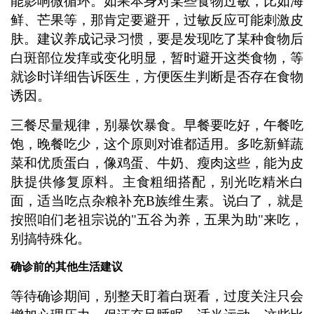
能影响微循环。如果本身对某些食物过敏，比如海
鲜、芒果等，那肯定要避开，过敏反应可能刺激皮
肤。建议养成记录习惯，要是发现吃了某种食物后
白斑部位发痒或变化明显，暂时避开这类食物，等
就诊时详细告诉医生，方便医生判断是否存在食物
诱因。
三餐尽量规律，别暴饮暴食。早餐要吃好，午餐吃
饱，晚餐吃少，这个原则对谁都适用。多吃新鲜蔬
菜和优质蛋白，像鸡蛋、牛奶、瘦肉这些，能为皮
肤提供修复原料。主食粗细搭配，别光吃精米白
面，适当吃点杂粮补充B族维生素。说白了，就是
按照咱们老祖宗说的"五谷为养，五果为助"来吃，
别搞特殊化。
确诊前的其他生活建议
等待确诊期间，别整天盯着白斑看，过度关注只会