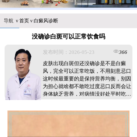
导航
ν
首页
ν
白癜风诊断
没确诊白斑可以正常饮食吗
发布时间：2026-05-23
366
皮肤出现白斑但还没确诊是不是白癜
风，完全可以正常吃饭，不用刻意忌口
这时候最重要的是保持营养均衡，别因
为担心就啥都不敢吃过度忌口反而会让
身体缺乏营养，对病情没好处平时吃饭
清淡点就行，辣的海鲜适量吃没问题，
除非吃完明显觉得不舒服记得观察吃完
某些食物后皮肤变化，有异常记下来，
等看病时告诉医生别听信偏方乱禁食，
先把免疫力养好才是关键。 ...