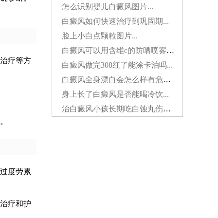
怎么识别婴儿白癜风图片...
白癜风如何快速治疗到巩固期...
脸上小白点颗粒图片...
白癜风可以用含维c的防晒喷雾吗...
治疗等方
白癜风做完308红了能涂卡泊吗...
白癜风全身漂白会怎么样有危害吗...
身上长了白癜风是否能喝冷饮...
治白癜风小孩长期吃白蚀丸伤肝吗...
。
过度劳累
治疗和护