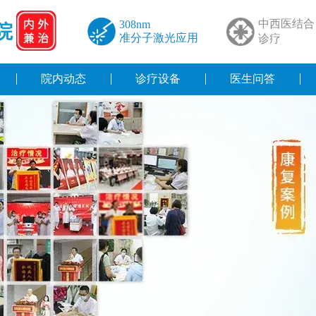
中西医结合
308nm
院
准分子激光应用
诊疗
院内动态
诊疗设备
医生问答