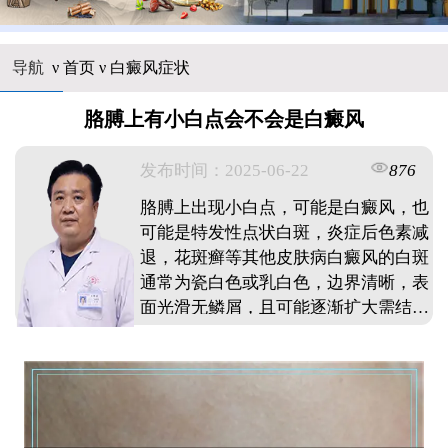
导航
ν
首页
ν
白癜风症状
胳膊上有小白点会不会是白癜风
发布时间：2025-06-22
876
胳膊上出现小白点，可能是白癜风，也
可能是特发性点状白斑，炎症后色素减
退，花斑癣等其他皮肤病白癜风的白斑
通常为瓷白色或乳白色，边界清晰，表
面光滑无鳞屑，且可能逐渐扩大需结合
具体症状，必要时通过专业检查确诊。
...