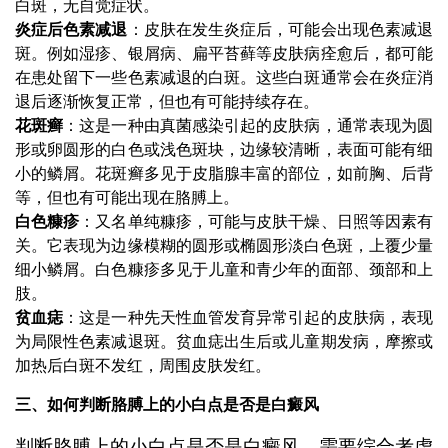
白斑，无自觉症状。
炎症后色素减退
：皮肤在发生炎症后，可能会出现色素减退
斑。例如湿疹、银屑病、扁平苔藓等皮肤病痊愈后，都可能
在患处留下一些色素减退的白斑。这些白斑通常会在炎症消
退后逐渐恢复正常，但也有可能持续存在。
花斑癣
：这是一种由真菌感染引起的皮肤病，通常表现为圆
形或卵圆形的白色或浅色斑块，边缘较清晰，表面可能有细
小的鳞屑。花斑癣多见于皮脂腺丰富的部位，如前胸、后背
等，但也有可能出现在胳膊上。
白色糠疹
：又名单纯糠疹，可能与皮肤干燥、日照等因素有
关。它表现为边缘模糊的圆形或椭圆形淡白色斑，上覆少量
细小鳞屑。白色糠疹多见于儿童和青少年的面部、颈部和上
肢。
贫血痣
：这是一种先天性血管发育异常引起的皮肤病，表现
为局限性色素减退斑。贫血痣出生后或儿童期发病，摩擦或
加热后白斑不发红，周围皮肤发红。
三、如何判断胳膊上的小白点是否是白癜风
判断胳膊上的小白点是否是白癜风，需要综合考虑