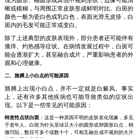
现为圆形、椭圆形或其他不规则形状，边缘可能清
晰或模糊，与周围正常皮肤形成鲜明对比。白斑的
颜色一般为瓷白色或乳白色，表面光滑无皮疹，白
斑内的毛发可能正常或变白。
除了上述典型的皮肤表现外，部分患者还可能伴有
瘙痒、灼热感等症状。在病情发展过程中，白斑可
能会逐渐扩大，甚至融合成片，严重影响患者的外
观和心理健康。
二、胳膊上小白点的可能原因
胳膊上出现小白点，并不一定就是白癜风。事实
上，还有许多其他疾病也可能导致类似的症状出
现。以下是一些常见的可能原因：
特发性点状白斑
：这是一种原因不明的皮肤老化现象，多见
于老年人。白斑为针头至绿豆大小的圆形或卵圆形白点，稍
微凹陷，数目可多个或数十个，可相互融合成不规则的大片