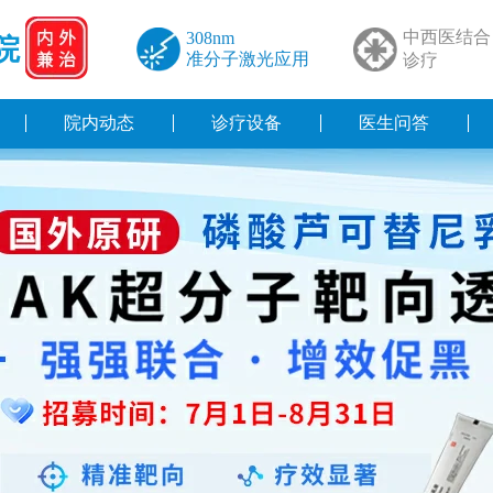
中西医结合
308nm
院
准分子激光应用
诊疗
院内动态
诊疗设备
医生问答