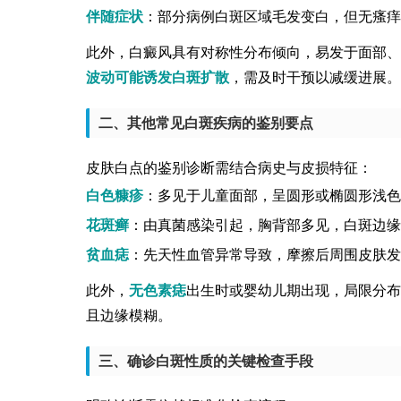
伴随症状
：部分病例白斑区域毛发变白，但无瘙痒
此外，白癜风具有对称性分布倾向，易发于面部、
波动可能诱发白斑扩散
，需及时干预以减缓进展。
二、其他常见白斑疾病的鉴别要点
皮肤白点的鉴别诊断需结合病史与皮损特征：
白色糠疹
：多见于儿童面部，呈圆形或椭圆形浅色
花斑癣
：由真菌感染引起，胸背部多见，白斑边缘
贫血痣
：先天性血管异常导致，摩擦后周围皮肤发
此外，
无色素痣
出生时或婴幼儿期出现，局限分布
且边缘模糊。
三、确诊白斑性质的关键检查手段