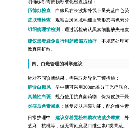
明确诊断需依赖标准化检查流程：
伍德灯检查
：白癜风在长波紫外线下呈亮蓝白色荧
皮肤镜检查
：观察白斑区域毛细血管形态与色素分
组织病理学检测
：通过活检确认黑素细胞缺失程度
建议患者避免自行用药或偏方治疗
，不规范处理可
致真菌扩散。
四、白斑管理的科学建议
针对不同诊断结果，需采取差异化干预措施：
确诊白癜风
：早中期可采用308nm准分子光疗联
真菌性白斑
：规范使用抗真菌药物，保持皮肤干燥
炎症后色素减退
：修复皮肤屏障功能，配合维生素
日常护理中，
建议穿着宽松棉质衣物减少摩擦
，外
芝麻、核桃等，但无需刻意忌口维生素C类果蔬。