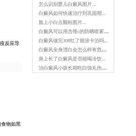
怎么识别婴儿白癜风图片...
白癜风如何快速治疗到巩固期...
脸上小白点颗粒图片...
白癜风可以用含维c的防晒喷雾吗...
白癜风做完308红了能涂卡泊吗...
疫反应导
白癜风全身漂白会怎么样有危害吗...
身上长了白癜风是否能喝冷饮...
治白癜风小孩长期吃白蚀丸伤肝吗...
的食物如黑