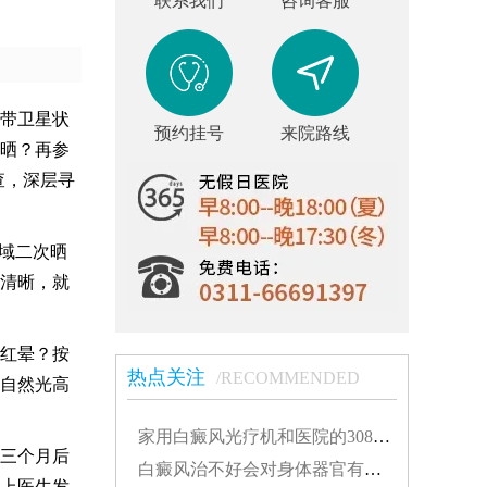
联系我们
咨询客服
带卫星状
预约挂号
来院路线
晒？再参
查，深层寻
域二次晒
清晰，就
红晕？按
热点关注
/RECOMMENDED
张自然光高
家用白癜风光疗机和医院的308有什么不同...
三个月后
白癜风治不好会对身体器官有影响吗...
上医生发