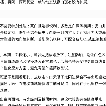
档，再隔一两周复查，就能动态观察白斑有没有扩展。
不需要特别处理；亮白且边界锐利，多数是白癜风初期；瓷白并
是稳定期。医生会结合病史：白斑三月内扩大？近期压力大或暴
对靠谱的倾向性判断。若影像仍模糊，可配合皮肤CT或血液检
”。早期、面积还小，可以先把焦虑放下，注意防晒、别让白色区
月后白斑颜色又慢慢淡入正常肤色；若颜色持续变得更白或边界
个性化应对方案，避免寄望外擦药物乱试。
斑是不是顺着毛孔、皮纹走？白天晒了太阳边缘会不会出现轻微
单描述，医生在电脑前就能快速了解可疑点。同时在手机里存一
速度。
出白斑面积、荧光级别及拍照时间。建议把报告夹在随身手账，
照，避免错过佳观察窗口。有任何疑问，随时打开聊天窗口向线