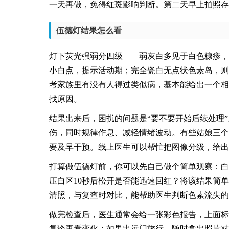
一天再做，免得红斑影响判断。第二天早上拍照存
伍德灯结果怎么看
灯下荧光强弱分四级——弱灰白多见于白色糠疹，
小白点，提示活动期；完全瓷白无点状色素岛，则
考家族里有没有人得过类似病，基本能给出一个相
找原因。
结果出来后，困扰的问题是“要不要开始后续处理
伤，同时规律作息、减轻情绪波动。有些姑娘三个
要及早干预。线上医生可以帮忙把图像分级，给出
打算做伍德灯前，你可以先自己做个简单观察：白
压白区10秒后松开是否能迅速回红？将该结果简
清照，与复查时对比，能帮助医生判断色素流失的
做完检查后，医生通常会给一张彩色报告，上面标
复诊再看变化；如果出远门旅行，随时拿出照片对