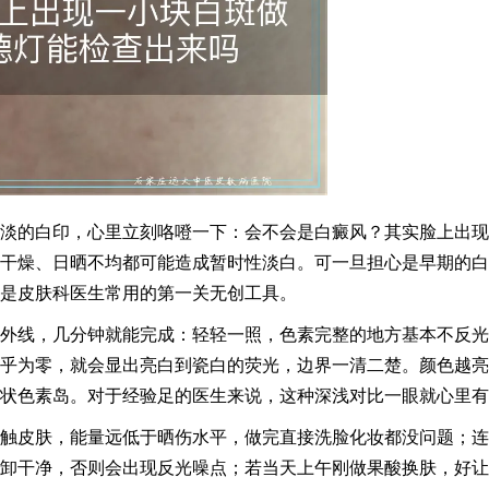
淡的白印，心里立刻咯噔一下：会不会是白癜风？其实脸上出现
干燥、日晒不均都可能造成暂时性淡白。可一旦担心是早期的白
是皮肤科医生常用的第一关无创工具。
波紫外线，几分钟就能完成：轻轻一照，色素完整的地方基本不反
乎为零，就会显出亮白到瓷白的荧光，边界一清二楚。颜色越亮
状色素岛。对于经验足的医生来说，这种深浅对比一眼就心里有
触皮肤，能量远低于晒伤水平，做完直接洗脸化妆都没问题；连
卸干净，否则会出现反光噪点；若当天上午刚做果酸换肤，好让