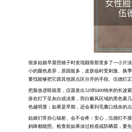
很多姑娘早晨照镜子时发现颧骨那里多了一小片淡
小的颜色差异，原因挺多，皮肤临时受刺激、换季
要找能够把它跟其他斑点区分开的手段。伍德灯正
把脸放进暗箱里，仪器发出320到400纳米的长
疹在灯下呈灰白或淡黄，而白癜风区域的黑色素几
色越明显；如果是早期，还会看到毛囊口残余的点
姑娘们常担心辐射、会不会疼：安心，伍德灯不接
妈咪都能照。检查前如果涂过粉底或防晒霜，要先