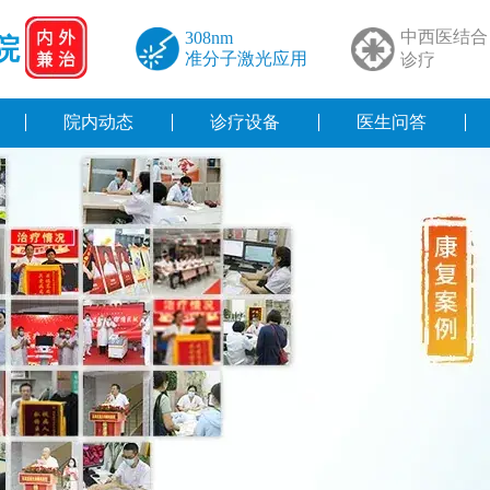
中西医结合
308nm
院
准分子激光应用
诊疗
院内动态
诊疗设备
医生问答