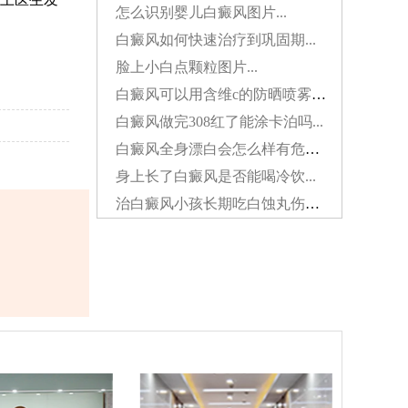
怎么识别婴儿白癜风图片...
白癜风如何快速治疗到巩固期...
脸上小白点颗粒图片...
白癜风可以用含维c的防晒喷雾吗...
白癜风做完308红了能涂卡泊吗...
白癜风全身漂白会怎么样有危害吗...
身上长了白癜风是否能喝冷饮...
治白癜风小孩长期吃白蚀丸伤肝吗...