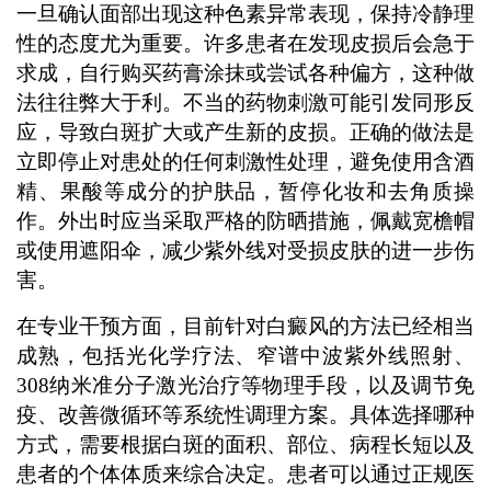
一旦确认面部出现这种色素异常表现，保持冷静理
性的态度尤为重要。许多患者在发现皮损后会急于
求成，自行购买药膏涂抹或尝试各种偏方，这种做
法往往弊大于利。不当的药物刺激可能引发同形反
应，导致白斑扩大或产生新的皮损。正确的做法是
立即停止对患处的任何刺激性处理，避免使用含酒
精、果酸等成分的护肤品，暂停化妆和去角质操
作。外出时应当采取严格的防晒措施，佩戴宽檐帽
或使用遮阳伞，减少紫外线对受损皮肤的进一步伤
害。
在专业干预方面，目前针对白癜风的方法已经相当
成熟，包括光化学疗法、窄谱中波紫外线照射、
308纳米准分子激光治疗等物理手段，以及调节免
疫、改善微循环等系统性调理方案。具体选择哪种
方式，需要根据白斑的面积、部位、病程长短以及
患者的个体体质来综合决定。患者可以通过正规医