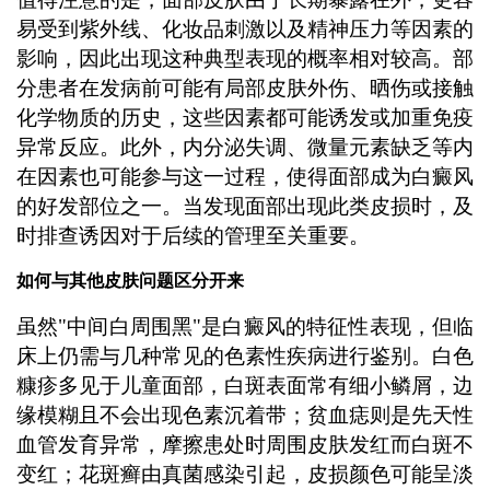
易受到紫外线、化妆品刺激以及精神压力等因素的
影响，因此出现这种典型表现的概率相对较高。部
分患者在发病前可能有局部皮肤外伤、晒伤或接触
化学物质的历史，这些因素都可能诱发或加重免疫
异常反应。此外，内分泌失调、微量元素缺乏等内
在因素也可能参与这一过程，使得面部成为白癜风
的好发部位之一。当发现面部出现此类皮损时，及
时排查诱因对于后续的管理至关重要。
如何与其他皮肤问题区分开来
虽然"中间白周围黑"是白癜风的特征性表现，但临
床上仍需与几种常见的色素性疾病进行鉴别。白色
糠疹多见于儿童面部，白斑表面常有细小鳞屑，边
缘模糊且不会出现色素沉着带；贫血痣则是先天性
血管发育异常，摩擦患处时周围皮肤发红而白斑不
变红；花斑癣由真菌感染引起，皮损颜色可能呈淡