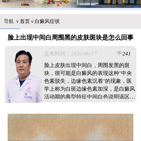
导航
ν
首页
ν
白癜风症状
脸上出现中间白周围黑的皮肤斑块是怎么回事
发布时间：2026-06-17
241
脸上皮肤出现中间白，周围发黑的斑
块，很可能是白癜风的表现这种"中央
色素脱失，边缘色素沉着"的现象，医
学上称为白斑边缘色素加深，是白癜风
活动期的典型特征中间白色说明该区域
黑色素细胞功能丧失，周围发黑则可能
是炎症后色素沉着或边缘黑色素细胞活
跃所致这种情况需要及时到正规医院皮
肤科检查确诊，通过伍德灯等检查明确
病情，早期干预效果更好不要自行用