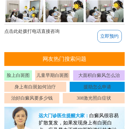
点击此处拨打电话直接咨询
立即预约
网友热门搜索问题
脸上白斑图
儿童早期白斑图
大面积白癜风怎么治
身上有白斑如何治疗
援助怎么申请
治好白癜风要多少钱
308激光照白症状
白癜风很容易
远大门诊医生提醒大家：
扩散复发，如果发现身上有白斑白