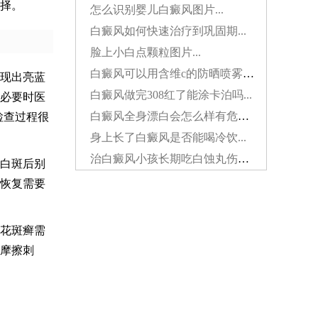
择。
怎么识别婴儿白癜风图片...
白癜风如何快速治疗到巩固期...
脸上小白点颗粒图片...
白癜风可以用含维c的防晒喷雾吗...
现出亮蓝
白癜风做完308红了能涂卡泊吗...
必要时医
白癜风全身漂白会怎么样有危害吗...
检查过程很
身上长了白癜风是否能喝冷饮...
治白癜风小孩长期吃白蚀丸伤肝吗...
白斑后别
恢复需要
花斑癣需
摩擦刺