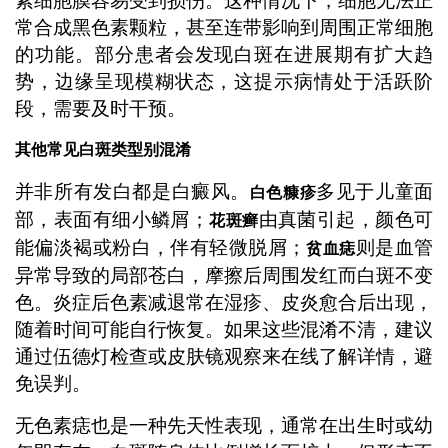
素细胞膜容易受到损伤。这种情况下，细胞无法正
常合成黑色素颗粒，甚至连带影响到周围正常细胞
的功能。部分患者会发现白斑在进展期有扩大趋
势，边缘呈现模糊状态，这提示病情处于活跃阶
段，需要及时干预。
其他常见白斑类型别混淆
并非所有发白都是白癜风。
多见于儿童面
白色糠疹
部，表面有细小鳞屑；
由真菌引起，颜色可
花斑癣
能偏淡褐或粉白，伴有轻微脱屑；
则是血管
贫血痣
异常导致的局部苍白，摩擦后周围发红而白斑不变
色。炎症后色素减退常在湿疹、皮炎愈合后出现，
随着时间可能自行恢复。如果这些混淆不清，建议
通过伍德灯检查或皮肤镜观察来在线了解详情，避
免误判。
无色素痣也是一种先天性表现，通常在出生时或幼