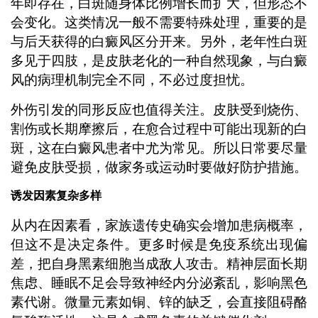
年即存在，白斑随身体比例增长而扩大，但形态不
会变化。这类情况一般不需要特殊处理，重要的是
与后天获得的白癜风区分开来。另外，老年性白斑
多见于四肢，是皮肤老化的一种自然现象，与白癜
风的病理机制完全不同，不必过度担忧。
外伤引发的同形反应也值得关注。皮肤受到烧伤、
割伤或长期摩擦后，在愈合过程中可能出现新的白
斑，这在白癜风患者中尤为常见。所以日常要尽量
避免皮肤受损，做家务或运动时要做好防护措施。
诱发因素复杂多样
从内在因素看，家族遗传史确实会增加患病概率，
但这不是决定条件。更多时候是免疫系统出现偏
差，把自身黑素细胞当成敌人攻击。精神层面长期
焦虑、睡眠不足会导致神经内分泌紊乱，影响黑色
素代谢。微量元素如铜、锌的缺乏，会直接阻碍酪