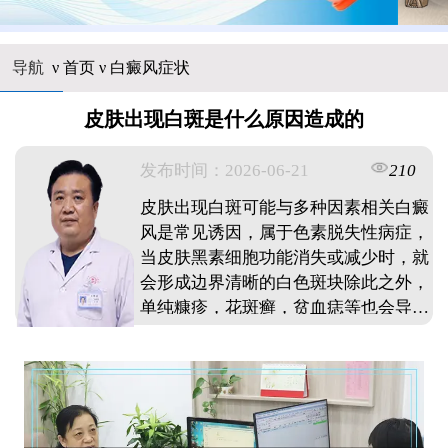
导航
ν
首页
ν
白癜风症状
皮肤出现白斑是什么原因造成的
发布时间：2026-06-21
210
皮肤出现白斑可能与多种因素相关白癜
风是常见诱因，属于色素脱失性病症，
当皮肤黑素细胞功能消失或减少时，就
会形成边界清晰的白色斑块除此之外，
单纯糠疹，花斑癣，贫血痣等也会导致
类似表现遗传因素，精神压力，皮肤外
伤，微量元素缺乏以及自身免疫系统异
常都可能诱发白斑出现日常暴晒，接触
化学刺激物也可能损伤黑色素细胞发现
白斑建议尽早明确具体诱因，及时采取