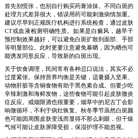
首先别慌张，也别自行购买药膏涂抹。不同白斑的
处理方式差异很大，错误用药可能刺激病情加重。
建议尽早到正规医疗机构进行系统检查，通过皮肤
CT或血液检测明确性质。如果是白癜风，越早干
预控制效果越好，可以避免白斑扩散到面部、手部
等明显部位。此时更要注意避免暴晒，因为晒伤可
能诱发同形反应，导致新的白斑出现。
关于饮食调理，民间常有各种忌口说法，其实不必
过度紧张。保持营养均衡是关键，适量摄入坚果、
动物肝脏等含铜食物有助于黑色素合成。但要少吃
辛辣刺激和海鲜发物，这些食物可能引起皮肤微炎
症反应。戒烟限酒也很重要，烟草中的尼古丁会影
响微循环，不利于病灶恢复。秋冬季节虽然白斑颜
色可能因周围皮肤变浅而显得不那么刺眼，但干燥
气候可能让皮肤屏障受损，保湿护理不能忽视。