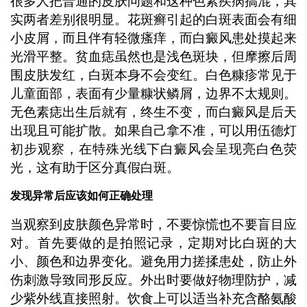
很多人把普通的皮肤问题和这种色素疾病搞混，其
实两者差别很明显。花斑癣引起的白斑表面会有细
小皮屑，而且伴有轻微瘙痒，而白癜风患处摸起来
光滑平整。贫血痣虽然也是浅色斑块，但摩擦后周
围皮肤发红，白斑本身不会变红。白色糠疹常见于
儿童面部，表面有少量糠状鳞屑，边界不太规则。
无色素痣出生后就有，终生不变，而白癜风是后天
出现且可能扩散。如果自己拿不准，可以用伍德灯
初步观察，在特殊光线下白癜风会呈现亮白色荧
光，这有助于区分真假白斑。
发现异常后应该如何正确处理
当观察到皮肤颜色异常时，不要惊慌也不要盲目应
对。首先要做的是拍照记录，定期对比白斑的大
小、颜色和边界变化。避免用力搓揉患处，防止外
伤刺激导致同形反应。外出时要做好物理防护，减
少紫外线直接照射。饮食上可以适当补充含酪氨酸