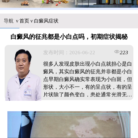
导航
ν
首页
ν
白癜风症状
白癜风的征兆都是小白点吗，初期症状揭秘
发布时间：2026-06-22
223
很多人发现皮肤出现小白点就担心是白
癜风，其实白癜风的征兆并非都是小白
点早期白癜风确实常表现为小白斑，但
形状，大小不一，有的呈点状，有的呈
片状除了颜色变白，患处通常光滑无皮
屑，不痛不痒有些患者初期只是色素减
退，并非纯白色另外，白斑可能出现在
面部，手部等暴露部位，也可能隐藏在
身体褶皱处发现皮肤异常变化，建议及
时观察颜色变化趋势，必要时寻求专业