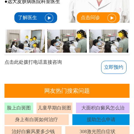
●远大皮肤病医院科室医生
了解医生
点击问诊
点击此处拨打电话直接咨询
立即预约
网友热门搜索问题
脸上白斑图
儿童早期白斑图
大面积白癜风怎么治
身上有白斑如何治疗
援助怎么申请
治好白癜风要多少钱
308激光照白症状