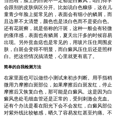
当然啦，脸上的白斑不一定都是白癜风，咱们得学
会跟别的皮肤病区分开。比如说白色糠疹，这在儿
童青少年脸上挺常见的，表面会有细小的鳞屑，而
且边界不太清楚，颜色也是淡白色而不是瓷白色。
还有花斑癣，就是俗称的汗斑，这种一般会有轻微
的瘙痒感，表面也有鳞屑，夏天出汗多的时候容易
出现。另外贫血痣也是常见的，用玻片压住周围皮
肤，白斑会变得不明显，而白癜风压住后还是照样
白。把这些情况搞清楚，心里就更有底了。
简单的自我检测方法
在家里面也可以做些小测试来初步判断。用手指稍
微用力摩擦白斑部位，如果摩擦后白斑发红，停止
摩擦后又恢复白色，那可能是白癜风。这是因为白
癜风患处毛细血管还是正常的，受到刺激会充血。
还有个办法是看在阳光下会不会发红，白癜风部位
对紫外线比较敏感，晒久了容易发红甚至灼痛。不