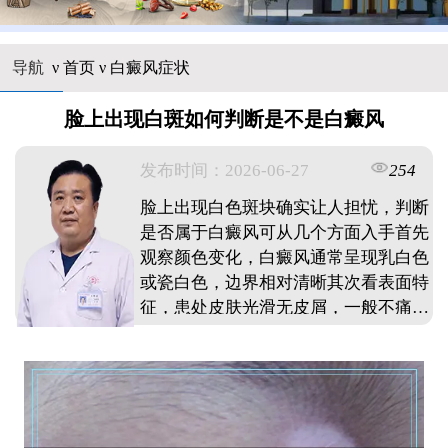
导航
ν
首页
ν
白癜风症状
脸上出现白斑如何判断是不是白癜风
发布时间：2026-06-27
254
脸上出现白色斑块确实让人担忧，判断
是否属于白癜风可从几个方面入手首先
观察颜色变化，白癜风通常呈现乳白色
或瓷白色，边界相对清晰其次看表面特
征，患处皮肤光滑无皮屑，一般不痛不
痒再留意扩散趋势，白癜风可能会随时
间扩大或增多另外可借助物理方法，摩
擦白斑部位若发红则可能是白癜风当然
最终确诊还需专业检查，建议发现异常
尽早到皮肤科做伍德灯等检测，避免延