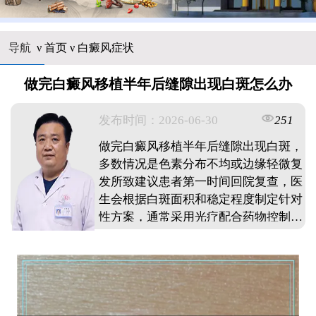
导航
ν
首页
ν
白癜风症状
做完白癜风移植半年后缝隙出现白斑怎么办
发布时间：2026-06-30
251
做完白癜风移植半年后缝隙出现白斑，
多数情况是色素分布不均或边缘轻微复
发所致建议患者第一时间回院复查，医
生会根据白斑面积和稳定程度制定针对
性方案，通常采用光疗配合药物控制就
能有效改善日常生活中要做好防晒措
施，避免摩擦刺激手术部位，保持规律
作息和良好心态只要及时干预并坚持治
疗，大部分缝隙白斑都能逐渐复色，不
必过度焦虑担忧。 ...