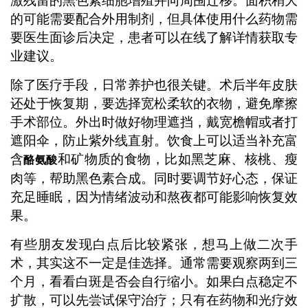
激残留的黑色素细胞增殖并向周围迁移。面积稍大
的可能需要配合外用制剂，但具体使用什么药物需
要医生面诊后决定，患者可以在线了解详情获取专
业建议。
除了医疗手段，日常养护也很关键。术后半年皮肤
还处于恢复期，要选择宽松柔软的衣物，避免摩擦
手术部位。外出时做好物理遮挡，戴宽檐帽或者打
遮阳伞，防止紫外线直射。饮食上可以适当补充富
含
和矿物质的食物，比如黑芝麻、核桃、瘦
酪氨酸
肉等，帮助黑色素合成。同时要调节好心态，保证
充足睡眠，因为情绪波动和熬夜都可能影响恢复效
果。
有些朋友发现白点后比较紧张，想马上做二次手
术，其实这不一定是佳选择。通常需要观察两到三
个月，看看白斑是否会自行缩小。如果白点稳定不
扩散，可以先尝试保守治疗；只有在药物和光疗效