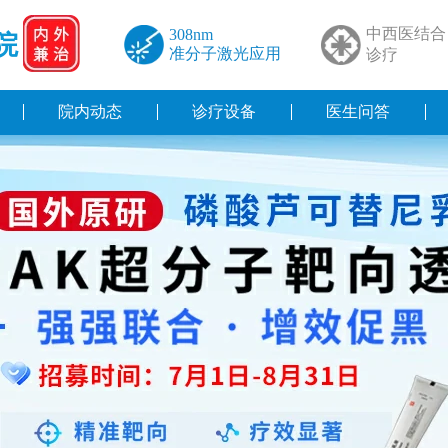
中西医结合
308nm
院
准分子激光应用
诊疗
院内动态
诊疗设备
医生问答