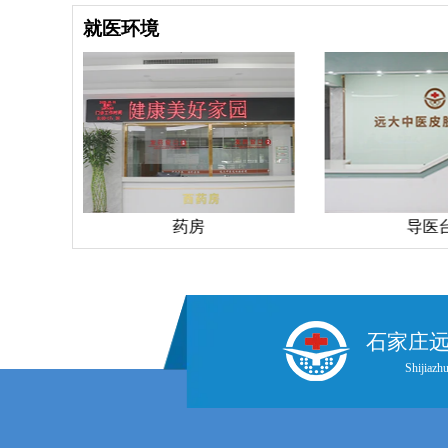
就医环境
药房
导医
石家庄
Shijiazhu