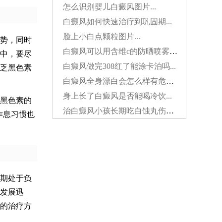
怎么识别婴儿白癜风图片...
白癜风如何快速治疗到巩固期...
脸上小白点颗粒图片...
势，同时
白癜风可以用含维c的防晒喷雾吗...
中，要尽
白癜风做完308红了能涂卡泊吗...
乏黑色素
白癜风全身漂白会怎么样有危害吗...
身上长了白癜风是否能喝冷饮...
黑色素的
治白癜风小孩长期吃白蚀丸伤肝吗...
作息习惯也
期处于负
发展迅
的治疗方