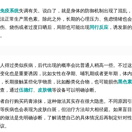
免疫系统
失调有关。说白了，就是身体的防御机制出现了混乱，
法正常生产黑色素。除此之外，长期的心理压力、焦虑情绪也会
伤、烧伤或者过度日晒后，局部也可能出现
同行反应
，诱发新的
。
人得过类似疾病，后代出现的概率会比普通人稍高一些。不过这
变化也是重要诱因，比如女性在孕期、哺乳期或者更年期，体内
，长期接触某些化学物质，比如酚类化合物，也可能损伤
黑色素
查，通过
伍德灯
、
皮肤镜
等设备可以明确诊断。
者自行购买药膏涂抹，这种做法其实存在很大隐患。不同原因引
等疾病也会表现为皮肤白斑，但治疗方法却大相径庭。如果盲目
的做法是先明确诊断，了解清楚自己的具体情况后再制定针对性
议。