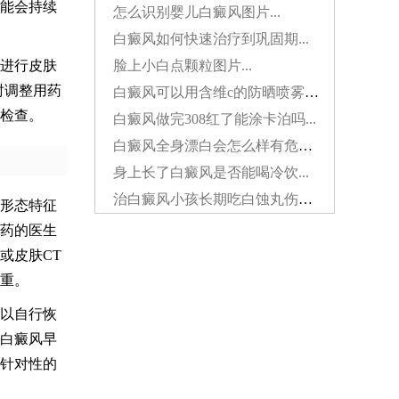
能会持续
怎么识别婴儿白癜风图片...
白癜风如何快速治疗到巩固期...
脸上小白点颗粒图片...
进行皮肤
时调整用药
白癜风可以用含维c的防晒喷雾吗...
检查。
白癜风做完308红了能涂卡泊吗...
白癜风全身漂白会怎么样有危害吗...
身上长了白癜风是否能喝冷饮...
治白癜风小孩长期吃白蚀丸伤肝吗...
形态特征
药的医生
或皮肤CT
重。
以自行恢
白癜风早
针对性的