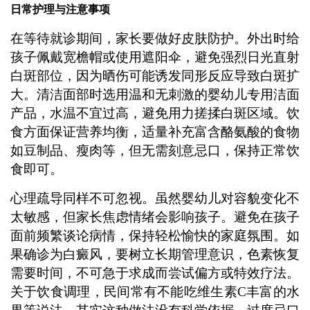
日常护理与注意事项
在等待就诊期间，家长要做好皮肤防护。外出时给
孩子佩戴宽檐帽或使用遮阳伞，避免强烈日光直射
白斑部位，因为晒伤可能诱发同形反应导致白斑扩
大。清洁面部时选用温和无刺激的婴幼儿专用洁面
产品，水温不宜过高，避免用力搓揉白斑区域。饮
食方面保证营养均衡，适量补充富含酪氨酸的食物
如豆制品、瘦肉等，但无需刻意忌口，保持正常饮
食即可。
心理疏导同样不可忽视。虽然婴幼儿对容貌变化不
太敏感，但家长焦虑情绪会影响孩子。避免在孩子
面前频繁谈论病情，保持轻松愉快的家庭氛围。如
果确诊为白癜风，要树立长期管理意识，色素恢复
需要时间，不可急于求成而尝试偏方或特效疗法。
关于饮食调理，民间常有不能吃维生素C丰富的水