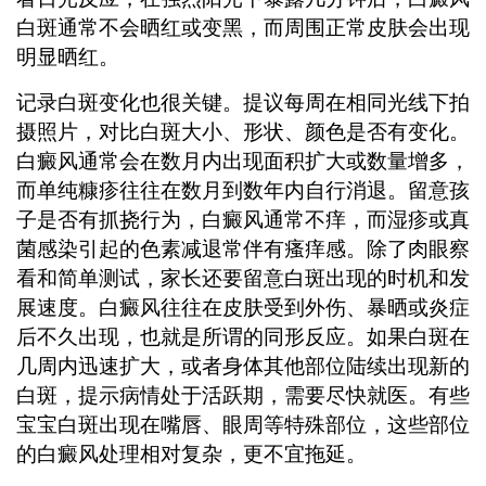
白斑通常不会晒红或变黑，而周围正常皮肤会出现
明显晒红。
记录白斑变化也很关键。提议每周在相同光线下拍
摄照片，对比白斑大小、形状、颜色是否有变化。
白癜风通常会在数月内出现面积扩大或数量增多，
而单纯糠疹往往在数月到数年内自行消退。留意孩
子是否有抓挠行为，白癜风通常不痒，而湿疹或真
菌感染引起的色素减退常伴有瘙痒感。除了肉眼察
看和简单测试，家长还要留意白斑出现的时机和发
展速度。白癜风往往在皮肤受到外伤、暴晒或炎症
后不久出现，也就是所谓的同形反应。如果白斑在
几周内迅速扩大，或者身体其他部位陆续出现新的
白斑，提示病情处于活跃期，需要尽快就医。有些
宝宝白斑出现在嘴唇、眼周等特殊部位，这些部位
的白癜风处理相对复杂，更不宜拖延。