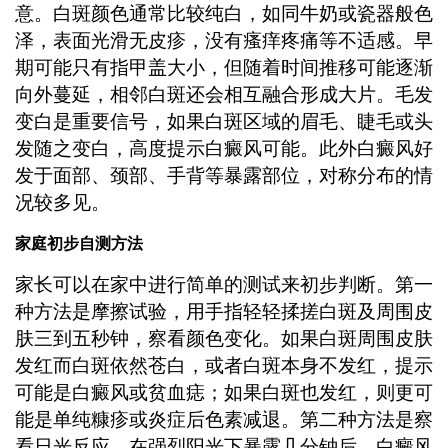
意。白斑颜色通常比较纯白，如同牛奶或瓷器般色
泽，表面光滑无皮疹，没有瘙痒疼痛等不适感。早
期可能只有指甲盖大小，但随着时间推移可能逐渐
向外蔓延，相邻白斑还会相互融合形成大片。毛发
变白是重要信号，如果白斑区域的眉毛、睫毛或头
发随之变白，高度提示白癜风可能。此外白癜风好
发于面部、颈部、手背等暴露部位，对称分布的情
况较多见。
家庭初步自测方法
家长可以在家中进行简单的测试来初步判断。第一
种方法是摩擦试验，用手指轻轻揉搓白斑及周围皮
肤三到五秒钟，察看颜色变化。如果白斑周围皮肤
发红而白斑依然苍白，或者白斑本身不发红，提示
可能是白癜风或贫血痣；如果白斑也发红，则更可
能是单纯糠疹或炎症后色素减退。第二种方法是察
看日光反应，在强烈阳光下暴露几分钟后，白癜风