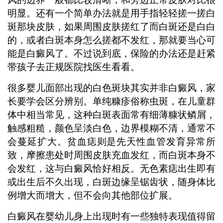
明显。还有一个简单办法就是用手指轻轻搓一搓白
斑那块皮肤，如果周围皮肤搓红了而白斑还是白白
的，或者白斑本身怎么搓都不发红，那就要当心可
能是白癜风了。不过说到底，保险的办法还是赶紧
带孩子去正规医院找医生看看。
很多婴儿面部出现的白色斑块其实并非白癜风，家
长要学会区分辨别。单纯糠疹俗称虫斑，在儿童群
体中相当常见，这种白斑表面常有细薄糠状鳞屑，
触感粗糙，颜色呈淡白色，边界模糊不清，通常不
会蔓延扩大。贫血痣则是先天性血管发育异常所
致，摩擦患处时周围皮肤充血发红，而白斑本身不
会发红，这与白癜风恰好相反。无色素痣出生即有
或出生后不久出现，白斑边缘呈锯齿状，随身体比
例增大而增大，但不会向其他部位扩展。
白癜风在婴幼儿身上出现时有一些独特表现值得留