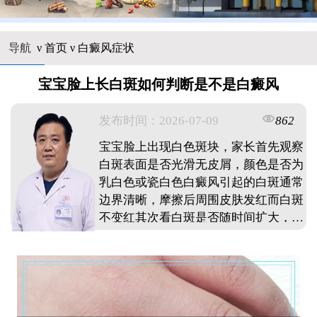
导航
ν
首页
ν
白癜风症状
宝宝脸上长白斑如何判断是不是白癜风
发布时间：2026-07-09
862
宝宝脸上出现白色斑块，家长首先观察
白斑表面是否光滑无皮屑，颜色是否为
乳白色或瓷白色白癜风引起的白斑通常
边界清晰，摩擦后周围皮肤发红而白斑
不变红其次看白斑是否随时间扩大，白
癜风具有扩散性还要注意白斑部位毛发
是否变白单纯糠疹（虫斑）表面有细薄
鳞屑，摩擦后发红；贫血痣摩擦后白斑
周围发红而白斑本身不发红建议发现白
斑后及时到正规医院皮肤科就诊，通过