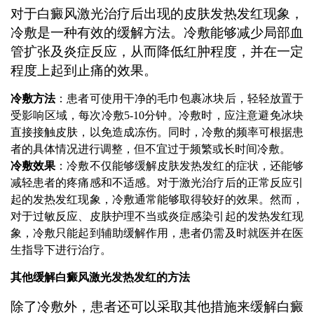
对于白癜风激光治疗后出现的皮肤发热发红现象，
冷敷是一种有效的缓解方法。冷敷能够减少局部血
管扩张及炎症反应，从而降低红肿程度，并在一定
程度上起到止痛的效果。
冷敷方法
：患者可使用干净的毛巾包裹冰块后，轻轻放置于
受影响区域，每次冷敷5-10分钟。冷敷时，应注意避免冰块
直接接触皮肤，以免造成冻伤。同时，冷敷的频率可根据患
者的具体情况进行调整，但不宜过于频繁或长时间冷敷。
冷敷效果
：冷敷不仅能够缓解皮肤发热发红的症状，还能够
减轻患者的疼痛感和不适感。对于激光治疗后的正常反应引
起的发热发红现象，冷敷通常能够取得较好的效果。然而，
对于过敏反应、皮肤护理不当或炎症感染引起的发热发红现
象，冷敷只能起到辅助缓解作用，患者仍需及时就医并在医
生指导下进行治疗。
其他缓解白癜风激光发热发红的方法
除了冷敷外，患者还可以采取其他措施来缓解白癜