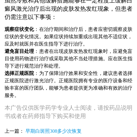
虽然冷敷和其他缓解措施能够在一定程度上缓解白
癜风激光治疗后出现的皮肤发热发红现象，但患者
仍需注意以下事项：
观察症状变化
：在治疗期间和治疗后，患者应密切观察皮肤
症状的变化情况。如果症状持续加重或出现其他不适症状，
应及时就医并在医生指导下进行治疗。
避免盲目处理
：患者在出现皮肤发热发红现象时，应避免盲
目使用药物进行治疗或采取其他不当处理措施。应在医生指
导下进行规范治疗和处理。
选择正规医院
：为了保障治疗效果和安全性，建议患者选择
正规医院进行激光治疗。正规医院拥有专业的医疗设备和经
验丰富的医疗团队，能够为患者提供更为准确和有效的治疗
服务。
本广告仅供医学药学专业人士阅读，请按药品说明
书或者在药师指导下购买和使用
白癜风激光治疗好吗
白癜风激光5次没效果怎么办
上一篇：
早期白斑照308多少次恢复
探讨眉毛区域白癜风激光治疗的可行性与注意事项