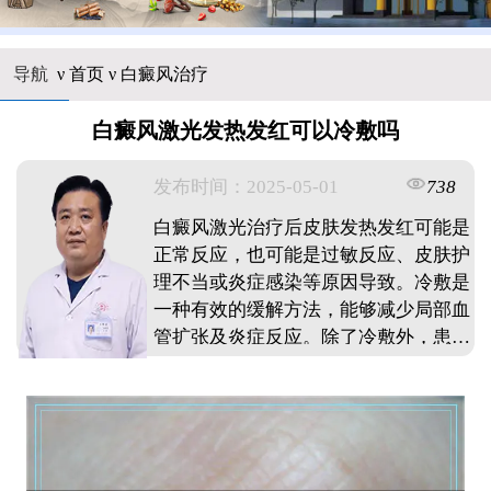
导航
ν
首页
ν
白癜风治疗
白癜风激光发热发红可以冷敷吗
发布时间：2025-05-01
738
白癜风激光治疗后皮肤发热发红可能是
正常反应，也可能是过敏反应、皮肤护
理不当或炎症感染等原因导致。冷敷是
一种有效的缓解方法，能够减少局部血
管扩张及炎症反应。除了冷敷外，患者
还可以在医生指导下使用外用药物、口
服药物等进行治疗，并注意皮肤护理和
饮食调理。如果症状持续加重或出现其
他不适症状，应及时就医。 ...