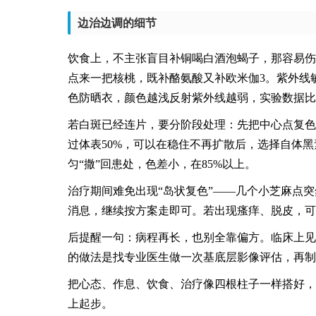
边治边调的细节
饮食上，不主张盲目补铜喝白酒泡蝎子，那容易伤
点来一把核桃，既补酪氨酸又补欧米伽3。紫外线
色防晒衣，颜色越浅反射紫外线越弱，实验数据比
若白斑已经连片，要分阶段处理：先把中心点复色
过体表50%，可以在稳住不再扩散后，选择自体
匀“撒”回患处，色差小，在85%以上。
治疗期间难免出现“岛状复色”——几个小芝麻点
消息，继续按方案走即可。若出现瘙痒、脱皮，可
后提醒一句：病程再长，也别全靠偏方。临床上见
的做法是找专业医生做一次基底层影像评估，再制
把心态、作息、饮食、治疗像四根柱子一样搭好，
上起步。