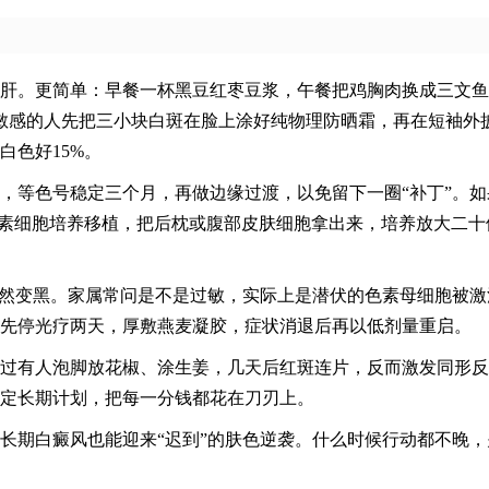
肝。更简单：早餐一杯黑豆红枣豆浆，午餐把鸡胸肉换成三文鱼
敏感的人先把三小块白斑在脸上涂好纯物理防晒霜，再在短袖外
白色好15%。
，等色号稳定三个月，再做边缘过渡，以免留下一圈“补丁”。如
黑素细胞培养移植，把后枕或腹部皮肤细胞拿出来，培养放大二十
突然变黑。家属常问是不是过敏，实际上是潜伏的色素母细胞被激
先停光疗两天，厚敷燕麦凝胶，症状消退后再以低剂量重启。
过有人泡脚放花椒、涂生姜，几天后红斑连片，反而激发同形反
定长期计划，把每一分钱都花在刀刃上。
长期白癜风也能迎来“迟到”的肤色逆袭。什么时候行动都不晚，