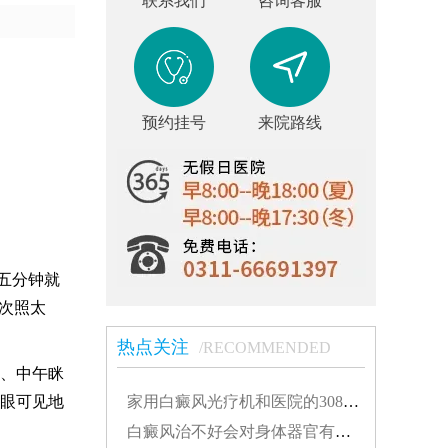
联系我们
咨询客服
预约挂号
来院路线
五分钟就
次照太
热点关注
/RECOMMENDED
、中午眯
家用白癜风光疗机和医院的308有什么不同...
眼可见地
白癜风治不好会对身体器官有影响吗...