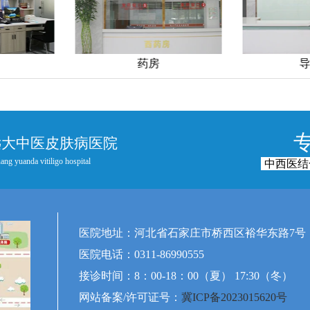
导医台
远大中医皮肤病医院
ang yuanda vitiligo hospital
中西医结
医院地址：河北省石家庄市桥西区裕华东路7号
医院电话：0311-86990555
接诊时间：8：00-18：00（夏） 17:30（冬）
网站备案/许可证号：
冀ICP备2023015620号