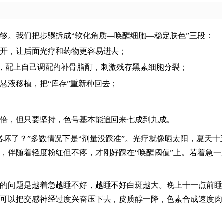
够。我们把步骤拆成“软化角质—唤醒细胞—稳定肤色”三段：
开，让后面光疗和药物更容易进去；
照，配上自己调配的补骨脂酊，刺激残存黑素细胞分裂；
悬液移植，把“库存”重新种回去；
倍，但只要坚持，色号基本能追回来七成到九成。
器坏了？”多数情况下是“剂量没踩准”。光疗就像晒太阳，夏天十
，伴随着轻度粉红但不疼，才刚好踩在“唤醒阈值”上。若着急一
的问题是越着急越睡不好，越睡不好白斑越大。晚上十一点前睡
可以把交感神经过度兴奋压下去，皮质醇一降，色素合成速度肉