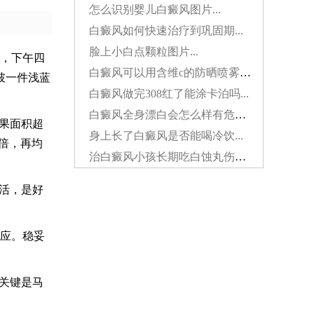
怎么识别婴儿白癜风图片...
白癜风如何快速治疗到巩固期...
脸上小白点颗粒图片...
，下午四
白癜风可以用含维c的防晒喷雾吗...
披一件浅蓝
白癜风做完308红了能涂卡泊吗...
白癜风全身漂白会怎么样有危害吗...
果面积超
身上长了白癜风是否能喝冷饮...
倍，再均
治白癜风小孩长期吃白蚀丸伤肝吗...
活，是好
应。稳妥
关键是马