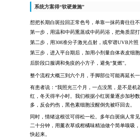
系统方案得“软硬兼施”
想把长期白斑拉回正常色号，单靠一抹药膏往往不
第一步，用温和中药熏蒸或中药药浴，把角质层打
第二步，用308准分子激光点射，或窄谱UVB片
第三步，进入平台期后，加用小剂量自体表皮细胞
后阶段口服调和免疫的小方子，避免“复燃”。
整个流程大概三到六个月，手脚部位可能再延长一
有患者说：“我照光三个月，一点没黑，是不是机
红，冬天得半小时。我们根据小红斑量逐步加秒数
多，反会灼伤，黑色素细胞没醒倒先被吓回去。
同时，情绪这根弦可得松一松。多年白斑病人常见
二十分钟，用薰衣草或柑橘味精油做个简单嗅吸，
快起来。