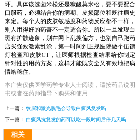
环。具体该选卤米松还是糠酸莫米松，要不要配合
口服药，必须结合你的病期、皮损部位和既往病史
来定。每个人的皮肤敏感度和药物反应都不一样，
别人用得好的药膏不一定适合你。所以一旦发现白
斑有扩散迹象，别在网上乱搜偏方，也别自己跑药
店买强效激素乱涂，第一时间到正规医院做个伍德
灯检查和皮肤CT，让医师根据检查结果给你制定
针对性的用药方案，这样才能既安全又有效地把病
情给稳住。
本广告仅供医学药学专业人士阅读，请按药品说明
书或者在药师指导下购买和使用
上一篇：
纹眉和激光脱毛会导致白癜风复发吗
下一篇：
白癜风抗复发的药可以吃一段时间后停几天吗
相关
孩子白癜风控制不住能打激素针吗