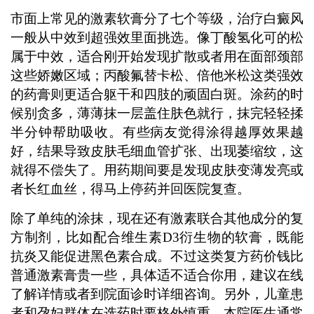
市面上常见的激素软膏分了七个等级，治疗白癜风
一般从中效到超强效里面挑选。像丁酸氢化可的松
属于中效，适合刚开始发现扩散或者用在面部颈部
这些娇嫩区域；丙酸氟替卡松、倍他米松这类强效
的药膏则更适合躯干和四肢的顽固白斑。涂药的时
候别贪多，薄薄抹一层盖住肤色就行，抹完轻轻揉
半分钟帮助吸收。有些病友觉得涂得越厚效果越
好，结果导致皮肤毛细血管扩张、出现萎缩纹，这
就得不偿失了。用药期间要是发现皮肤变薄发亮或
者长红血丝，得马上停药并回医院复查。
除了单纯的涂抹，现在还有激素联合其他成分的复
方制剂，比如配合维生素D3衍生物的软膏，既能
抗炎又能促进黑色素合成。不过这类复方药价钱比
普通激素膏贵一些，具体适不适合你用，建议在线
了解详情或者到院面诊时详细咨询。另外，儿童患
者和孕妇群体在选药时要格外慎重，本院医生通常