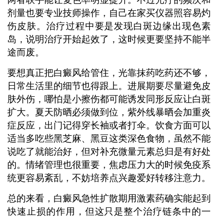
剂量也要专业技师操作，自己在家买仪器照容易灼
伤皮肤。治疗过程中要是发现白斑边缘出现色素
岛，说明治疗开始起效了，这时候更要坚持不能半
途而废。
要想真正把白癜风给管住，光靠抹药吃药还不够，
日常生活里的细节也得跟上。进展期要尽量避免皮
肤外伤，哪怕是小擦伤都可能诱发同形反应让白斑
扩大。夏天防晒必须做到位，紫外线暴晒会加重炎
症反应，出门记得穿长袖或者打伞。饮食方面可以
适当多吃些黑芝麻、黑豆这类深色食物，虽然不能
说吃了就能治好，但对补充微量元素总归是有好处
的。情绪管理也很重要，焦虑压力大的时候免疫系
统更容易紊乱，不妨培养点兴趣爱好转移注意力。
总的来看，白癜风急性扩散期用激素药确实能起到
快速止损的作用，但这只是整个治疗链条中的一