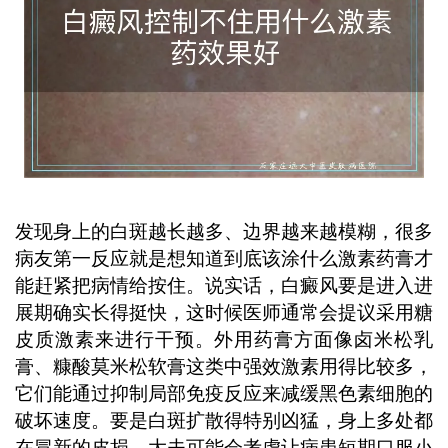
发现身上的白斑越长越多、边界越来越模糊，很多
病友第一反应就是想知道到底该涂什么激素药膏才
能赶紧把病情给按住。说实话，白癜风要是进入进
展期确实长得挺快，这时候医师通常会提议采用糖
皮质激素来进行干预。外用药膏方面像卤米松乳
膏、糠酸莫米松软膏这类中强效激素用得比较多，
它们能通过抑制局部免疫反应来减缓黑色素细胞的
破坏速度。要是白斑扩散得特别凶猛，身上多处都
在冒新的皮损，大夫可能会考虑让病患短期口服小