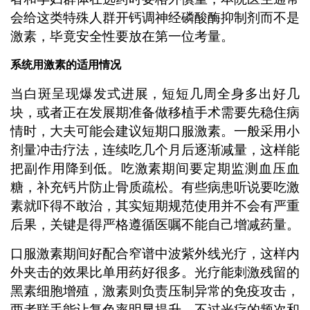
会给这类特殊人群开钙调神经磷酸酶抑制剂而不是
激素，毕竟安全性要放在第一位考量。
系统用激素的适用情况
当白斑呈现爆发式进展，短短几周全身多出好几
块，或者正在发展期准备做移植手术需要先稳住病
情时，大夫可能会建议短期口服激素。一般采用小
剂量冲击疗法，连续吃几个月后逐渐减量，这样能
把副作用降到低。吃激素期间要定期监测血压血
糖，补充钙片防止骨质疏松。有些病患听说要吃激
素就吓得不敢治，其实短期规范使用并不会有严重
后果，关键是得严格遵循医嘱不能自己增减药量。
口服激素期间好配合窄谱中波紫外线光疗，这样内
外夹击的效果比单用药好很多。光疗能刺激残留的
黑素细胞增殖，激素则负责压制异常的免疫攻击，
两者联手能让复色率明显提升。不过光疗的频次和