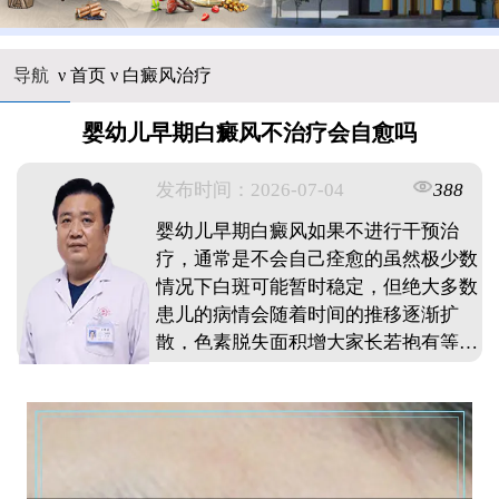
导航
ν
首页
ν
白癜风治疗
婴幼儿早期白癜风不治疗会自愈吗
发布时间：2026-07-04
388
婴幼儿早期白癜风如果不进行干预治
疗，通常是不会自己痊愈的虽然极少数
情况下白斑可能暂时稳定，但绝大多数
患儿的病情会随着时间的推移逐渐扩
散，色素脱失面积增大家长若抱有等待
自愈的心态，往往会错过最佳治疗时
机，导致后续治疗难度增加发现宝宝皮
肤出现异常白斑，建议尽早到专业医疗
机构进行检查，明确诊断后及时采取科
学规范的干预措施，这样才能更好地控