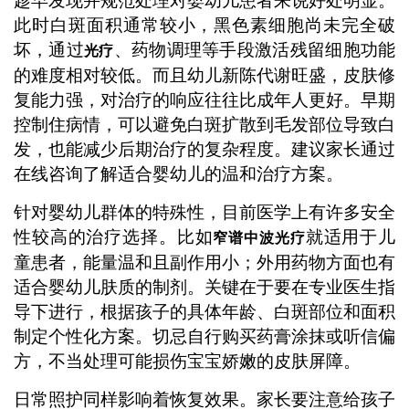
趁早发现并规范处理对婴幼儿患者来说好处明显。
此时白斑面积通常较小，黑色素细胞尚未完全破
坏，通过
、药物调理等手段激活残留细胞功能
光疗
的难度相对较低。而且幼儿新陈代谢旺盛，皮肤修
复能力强，对治疗的响应往往比成年人更好。早期
控制住病情，可以避免白斑扩散到毛发部位导致白
发，也能减少后期治疗的复杂程度。建议家长通过
在线咨询了解适合婴幼儿的温和治疗方案。
针对婴幼儿群体的特殊性，目前医学上有许多安全
性较高的治疗选择。比如
就适用于儿
窄谱中波光疗
童患者，能量温和且副作用小；外用药物方面也有
适合婴幼儿肤质的制剂。关键在于要在专业医生指
导下进行，根据孩子的具体年龄、白斑部位和面积
制定个性化方案。切忌自行购买药膏涂抹或听信偏
方，不当处理可能损伤宝宝娇嫩的皮肤屏障。
日常照护同样影响着恢复效果。家长要注意给孩子