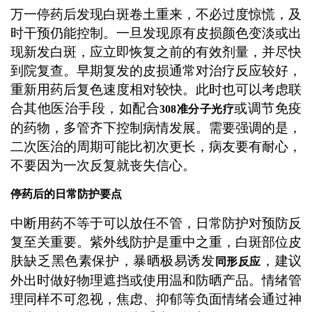
万一停药后发现白斑卷土重来，不必过度惊慌，及
时干预仍能控制。一旦发现原有皮损颜色变淡或出
现新发白斑，应立即恢复之前的有效剂量，并尽快
到院复查。早期复发的皮损通常对治疗反应较好，
重新用药后复色速度相对较快。此时也可以考虑联
合其他医治手段，如配合
或调节免疫
308准分子光疗
的药物，多管齐下控制病情发展。需要强调的是，
二次医治的周期可能比初次更长，病友要有耐心，
不要因为一次反复就丧失信心。
停药后的日常防护要点
中断用药不等于可以放任不管，日常防护对预防反
复至关重要。紫外线防护是重中之重，白斑部位皮
肤缺乏黑色素保护，暴晒极易诱发
，建议
同形反应
外出时做好物理遮挡或使用温和防晒产品。情绪管
理同样不可忽视，焦虑、抑郁等负面情绪会通过神