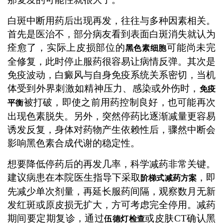
白斑中断用药后出现再发，往往与多种因素相关。
首先是医治不，部分病友看到表面白斑消失就认为
痊愈了，实际上皮损部位的
可能尚未完
黑色素细胞
全修复，此时停止服药很容易让病情反弹。其次是
免疫波动，白癜风与自身免疫系统关系密切，当机
体受到外界刺激如精神压力、感染或外伤时，
免疫
被打破，即使之前用药控制良好，也可能再次
平衡
出现色素脱失。另外，突然停药比逐渐减量更容易
诱发反复，身体对药物产生依赖性后，骤然中断会
影响黑色素合成代谢的稳定性。
想要降低停药后的再发几率，科学减药非常关键。
建议病患在本院医生指导下采取
，即
阶梯式减药方案
先减少单次剂量，再延长服药间隔，观察数月无新
发红斑或原皮损无扩大，方可考虑完全停用。减药
期间要定期复诊，通过
或皮肤CT确认黑
伍德灯检查