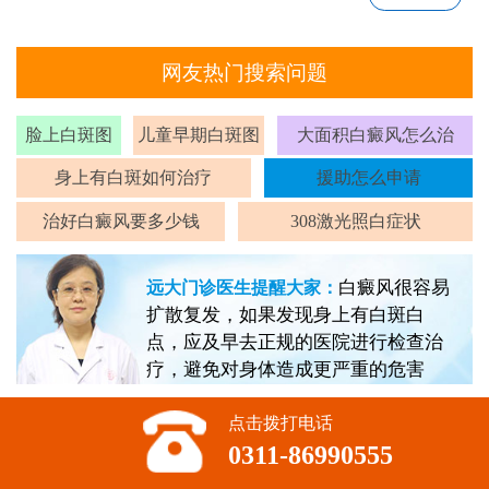
网友热门搜索问题
脸上白斑图
儿童早期白斑图
大面积白癜风怎么治
身上有白斑如何治疗
援助怎么申请
治好白癜风要多少钱
308激光照白症状
白癜风很容易
远大门诊医生提醒大家：
扩散复发，如果发现身上有白斑白
点，应及早去正规的医院进行检查治
疗，避免对身体造成更严重的危害
点击拨打电话
0311-86990555