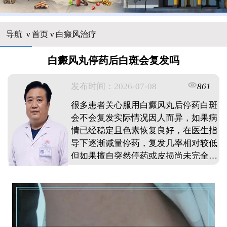
导航
ν
首页
ν
白癜风治疗
白癜风丸停药后白斑会复发吗
发布时间：2026-07-08
861
很多患者关心服用白癜风丸后停药白斑
会不会复发实际情况因人而异，如果病
情已经稳定且色素恢复良好，在医生指
导下逐渐减量停药，复发几率相对较低
但如果擅自突然停药或皮损尚未完全恢
复就中断治疗，白斑很可能再次出现复
发与个体免疫状态，日常护理是否到位
密切相关建议患者在皮损完全恢复后仍
需维持治疗一段时间，同时做好防晒，
调节情绪，均衡饮食，定期复查，这样