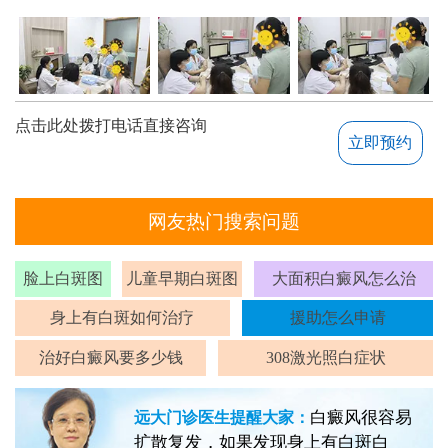
点击此处拨打电话直接咨询
立即预约
网友热门搜索问题
脸上白斑图
儿童早期白斑图
大面积白癜风怎么治
身上有白斑如何治疗
援助怎么申请
治好白癜风要多少钱
308激光照白症状
白癜风很容易
远大门诊医生提醒大家：
扩散复发，如果发现身上有白斑白