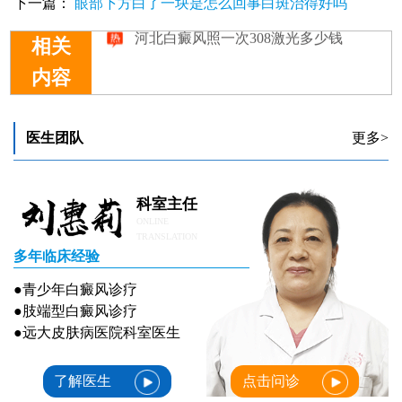
下一篇：
眼部下方白了一块是怎么回事白斑治得好吗
白癜风初期治疗策略：308激光联合药物治疗的探讨
河北白癜风照一次308激光多少钱
相关
内容
医生团队
更多>
科室主任
ONLINE
TRANSLATION
多年临床经验
●青少年白癜风诊疗
●肢端型白癜风诊疗
●远大皮肤病医院科室医生
了解医生
点击问诊