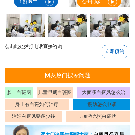
了解医生
点击问诊
点击此处拨打电话直接咨询
立即预约
网友热门搜索问题
脸上白斑图
儿童早期白斑图
大面积白癜风怎么治
身上有白斑如何治疗
援助怎么申请
治好白癜风要多少钱
308激光照白症状
白癜风很容易
远大门诊医生提醒大家：