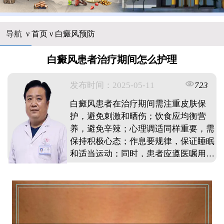
导航
ν
首页
ν
白癜风预防
白癜风患者治疗期间怎么护理
发布时间：2025-05-11
723
白癜风患者在治疗期间需注重皮肤保
护，避免刺激和晒伤；饮食应均衡营
养，避免辛辣；心理调适同样重要，需
保持积极心态；作息要规律，保证睡眠
和适当运动；同时，患者应遵医嘱用
药，定期复查，全面配合治疗，以促进
病情的稳定与康复。 ...