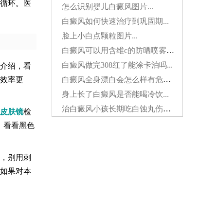
循环。医
怎么识别婴儿白癜风图片...
白癜风如何快速治疗到巩固期...
脸上小白点颗粒图片...
白癜风可以用含维c的防晒喷雾吗...
白癜风做完308红了能涂卡泊吗...
介绍，看
白癜风全身漂白会怎么样有危害吗...
效率更
身上长了白癜风是否能喝冷饮...
治白癜风小孩长期吃白蚀丸伤肝吗...
皮肤镜
检
，看看黑色
，别用刺
如果对本