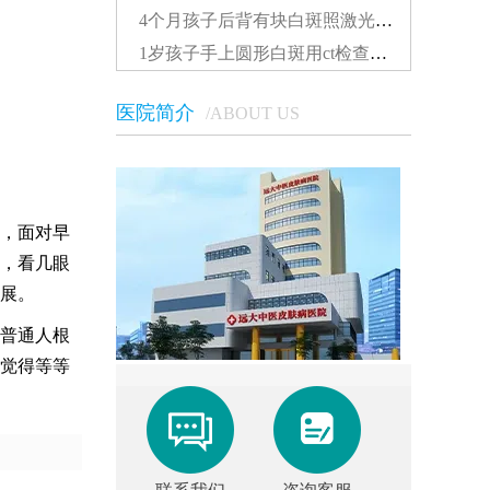
4个月孩子后背有块白斑照激光多久能看到效果...
1岁孩子手上圆形白斑用ct检查准还是伍德灯准确...
医院简介
/ABOUT US
，面对早
，看几眼
展。
普通人根
觉得等等