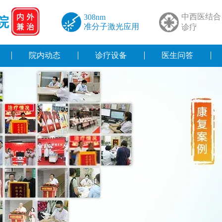
中西医结合
308nm
院
准分子激光应用
诊疗
院内动态
诊疗设备
医生问答