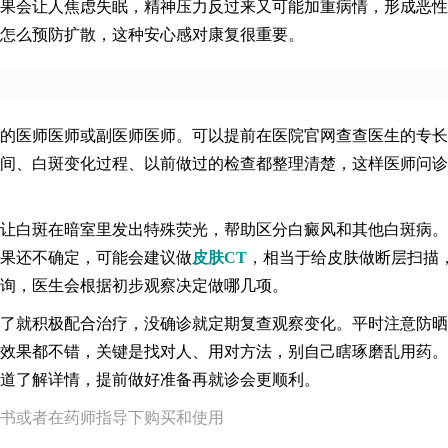
果会让人焦虑失眠，精神压力反过来又可能加重病情，形成恶性
怎么预防扩散，这种安心感对康复很重要。
的医师医师或副医师医师。可以提前在医院官网查查医生的专长
间、白斑变化过程、以前做过的检查都整理清楚，这样医师问诊
让白斑在暗室里发出特殊荧光，帮助区分白癜风和其他白斑病。
果还不确定，可能会建议做
皮肤CT
，相当于给皮肤做断层扫描
询，医生会根据初步观察决定做哪几项。
了就积极配合治疗，没确诊就定期复查观察变化。平时注意防晒
效果都不错，关键是找对人、用对方法，别自己瞎琢磨乱用药。
道了解详情，提前做好准备再就诊会更顺利。
书或者在药师指导下购买和使用