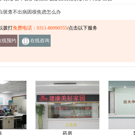
白斑查不出病因很焦虑怎么办
以拨打
免费电话：0311-86990555
/点击以下服务
在线预约
在线咨询
挂号
客服
科
药房