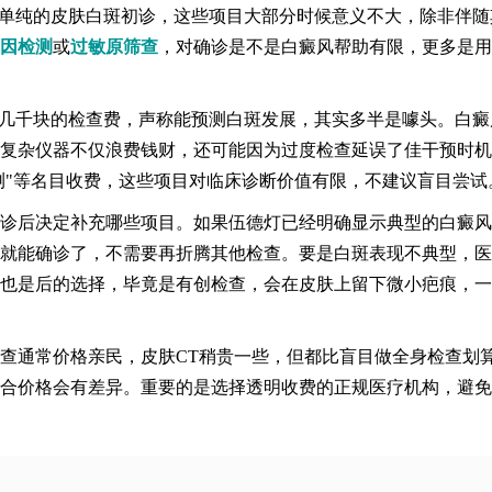
于单纯的皮肤白斑初诊，这些项目大部分时候意义不大，除非伴随
因检测
或
过敏原筛查
，对确诊是不是白癜风帮助有限，更多是用
辄几千块的检查费，声称能预测白斑发展，其实多半是噱头。白癜
复杂仪器不仅浪费钱财，还可能因为过度检查延误了佳干预时机
测"等名目收费，这些项目对临床诊断价值有限，不建议盲目尝试
诊后决定补充哪些项目。如果伍德灯已经明确显示典型的白癜风
就能确诊了，不需要再折腾其他检查。要是白斑表现不典型，医
也是后的选择，毕竟是有创检查，会在皮肤上留下微小疤痕，一
查通常价格亲民，皮肤CT稍贵一些，但都比盲目做全身检查划
合价格会有差异。重要的是选择透明收费的正规医疗机构，避免