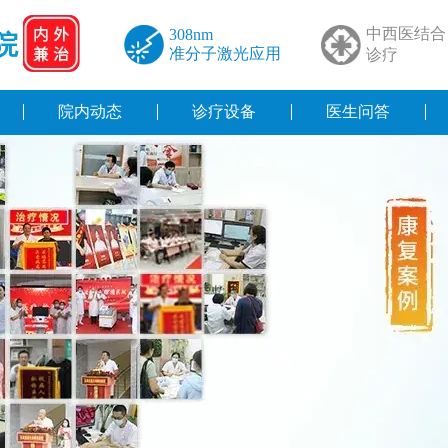
中西医结合
308nm
院
准分子激光应用
诊疗
院内动态
诊疗设备
医生问答