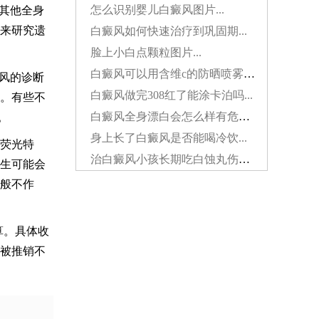
怎么识别婴儿白癜风图片...
其他全身
来研究遗
白癜风如何快速治疗到巩固期...
脸上小白点颗粒图片...
白癜风可以用含维c的防晒喷雾吗...
风的诊断
白癜风做完308红了能涂卡泊吗...
。有些不
白癜风全身漂白会怎么样有危害吗...
。
身上长了白癜风是否能喝冷饮...
荧光特
治白癜风小孩长期吃白蚀丸伤肝吗...
生可能会
般不作
算。具体收
被推销不