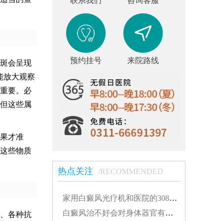
联系我们
咨询客服
预约挂号
来院路线
斑会呈现
能放大观察
重要。必
但这些属
果才准
这些物质
热点关注
/RECOMMENDED
家用白癜风光疗机和医院的308有什么不同...
白癜风治不好会对身体器官有影响吗...
、各种抗