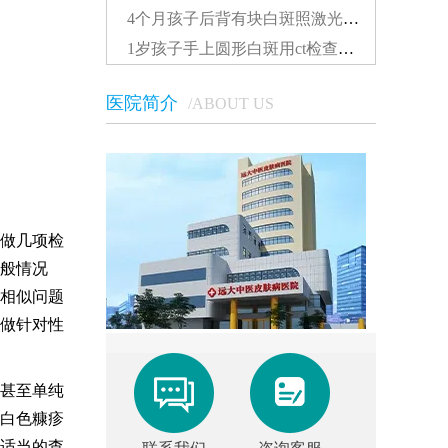
4个月孩子后背有块白斑照激光多久能看到效果...
1岁孩子手上圆形白斑用ct检查准还是伍德灯准确...
医院简介
/ABOUT US
做几项检
般情况
相似问题
做针对性
甚至单纯
白色糠疹
适当的查