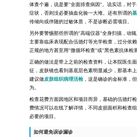
体查个遍，说是要"全面排查病因"。说实话，对
症状，否则没必要抽血化验一大堆。还有所谓的
基
传倾向或伴随的过敏体质，不是诊断必需项目。
另外要警惕那些所谓的"高端仪器"全身扫描，动
主要靠临床表现配合伍德灯等光学检查，过分依赖
正规的地方甚至用"微循环检查"或"黑色素抗体检
正确的做法是带上之前的检查资料，让本院医生面
征，皮肤镜也看到基底层色素明显减少，那基本上
建议做
皮肤组织病理活检
，这是确诊的金标准，但
为。
检查花费方面因地区和项目而异，基础的伍德灯检
费情况可以在线了解详情，不同皮损面积和检查组
必要的项目。
如何避免误诊漏诊