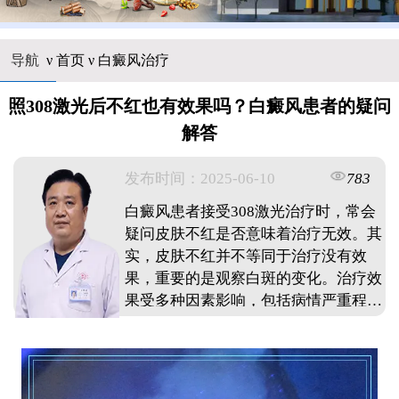
导航
ν
首页
ν
白癜风治疗
照308激光后不红也有效果吗？白癜风患者的疑问
解答
发布时间：2025-06-10
783
白癜风患者接受308激光治疗时，常会
疑问皮肤不红是否意味着治疗无效。其
实，皮肤不红并不等同于治疗没有效
果，重要的是观察白斑的变化。治疗效
果受多种因素影响，包括病情严重程
度、治疗时机、个体差异及日常护理
等。判断治疗效果应综合观察白斑变
化、定期复诊及感受身体变化。治疗期
间需注意避免暴晒、合理饮食、保持良