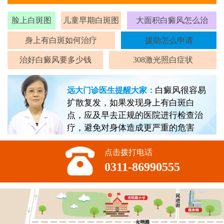
脸上白斑图
儿童早期白斑图
大面积白癜风怎么治
身上有白斑如何治疗
援助怎么申请
治好白癜风要多少钱
308激光照白症状
白癜风很容易
远大门诊医生提醒大家：
扩散复发，如果发现身上有白斑白
点，应及早去正规的医院进行检查治
疗，避免对身体造成更严重的危害
点击拨打电话
0311-86990555