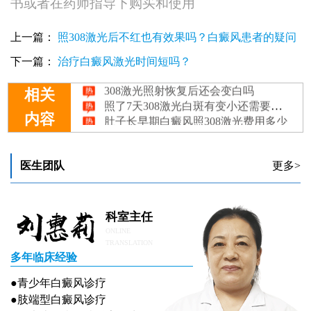
书或者在药师指导下购买和使用
上一篇：
照308激光后不红也有效果吗？白癜风患者的疑问
解答
下一篇：
治疗白癜风激光时间短吗？
白癜风照308激光有哪些不良反应
308激光照射恢复后还会变白吗
相关
照了7天308激光白斑有变小还需要照吗
肚子长早期白癜风照308激光费用多少
内容
肩膀上有早期白癜风照308激光好不好
医生团队
更多>
科室主任
ONLINE
TRANSLATION
多年临床经验
●青少年白癜风诊疗
●肢端型白癜风诊疗