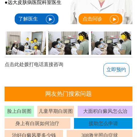
●远大皮肤病医院科室医生
了解医生
点击问诊
点击此处拨打电话直接咨询
立即预约
网友热门搜索问题
脸上白斑图
儿童早期白斑图
大面积白癜风怎么治
身上有白斑如何治疗
援助怎么申请
治好白癜风要多少钱
308激光照白症状